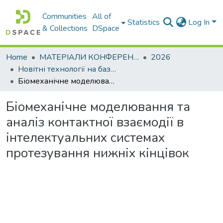
Communities
All of
Statistics
Log In
& Collections
DSpace
Home
МАТЕРІАЛИ КОНФЕРЕНЦІЙ
2026
Новітні технології на базі фундаментальних фізичних досліджень
Біомеханічне моделювання та аналіз контактної взаємодії в інтелектуальних системах протезування нижніх кінцівок
Біомеханічне моделювання та
аналіз контактної взаємодії в
інтелектуальних системах
протезування нижніх кінцівок