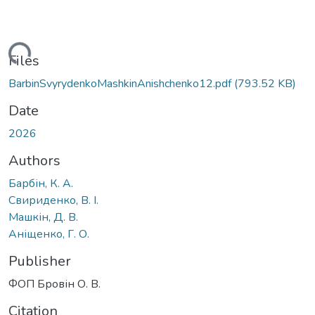
Loading...
Files
BarbinSvyrydenkoMashkinAnishchenko12.pdf
(793.52 KB)
Date
2026
Authors
Барбін, К. А.
Свириденко, В. І.
Машкін, Д. В.
Аніщенко, Г. О.
Publisher
ФОП Бровін О. В.
Citation