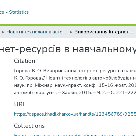
ce
Statistics
Новітні технології в автомобілебудівництві та транспорті. Частина ІІ
Використання Інтернет-ресурсів в навчальному процесі
нет-ресурсів в навчальному
Citation
Горова, К. О. Використання Інтернет-ресурсів в навч
К. О. Горова // Новітні технології в автомобілебудівни
наук. пр. Міжнар. наук.-практ. конф., 15–16 жовт. 2015
автомоб.-дор. ун-т. – Харкiв, 2015. – Ч. 2. – С. 221–222
URI
https://dspace.khadi.kharkov.ua/handle/123456789/925
Collections
Новітні технології в автомобілебудівництві та транспо