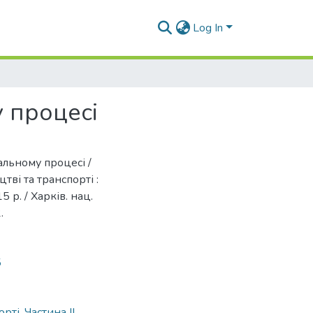
Log In
 процесі
альному процесі /
цтві та транспорті :
 р. / Харків. нац.
.
5
рті. Частина ІІ