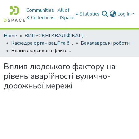
Communities
All of
Statistics
Log In
& Collections
DSpace
Home
ВИПУСКНІ КВАЛІФІКАЦІЙНІ РОБОТИ
Кафедра організації та безпеки дорожнього руху
Бакалаврські роботи
Вплив людського фактору на рівень аварійності вулично-дорожньої мережі
Вплив людського фактору на
рівень аварійності вулично-
дорожньої мережі