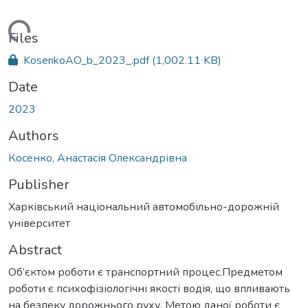
Loading...
Files
KosenkoAO_b_2023_.pdf
(1,002.11 KB)
Date
2023
Authors
Косенко, Анастасія Олександрівна
Publisher
Харківський національний автомобільно-дорожній
університет
Abstract
Об’єктом роботи є транспортний процес.Предметом
роботи є психофізіологічні якості водія, що впливають
на безпеку дорожнього руху. Метою даної роботи є