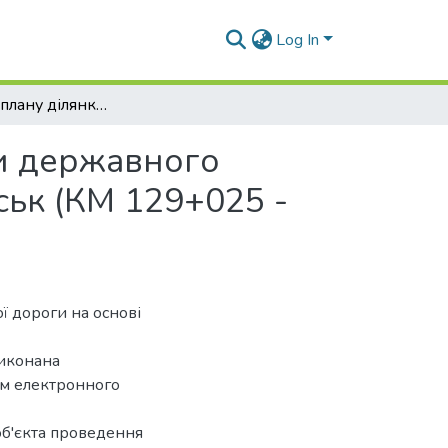
Log In
Складання плану ділянки автомобільної дороги державного значення М-14 Одеса – Мелітополь – Новоазовськ (КМ 129+025 - КМ 134+500) в Миколаївській області.
ги державного
ськ (КМ 129+025 -
ї дороги на основі
виконана
ям електронного
об'єкта проведення