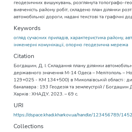
геодезичних вишукувань, розглянута топографо-ге
вивченість району робіт, складено план ділянки роз
автомобільної дороги, надані текстові та графічні до
Keywords
огляд сучасних приладів
,
характеристика району
,
ав
інженерні комунікації
,
опорно геодезична мережа
Citation
Богдашин, Д. І. Складання плану ділянки автомобіль
державного значення М-14 Одеса – Мелітополь – Н
129+025 - КМ 134+500) в Миколаївській області : дип
бакалавра : 193 Геодезія та землеустрій / Богдашин 
Харків : ХНАДУ, 2023. – 69 с.
URI
https://dspace.khadi.kharkov.ua/handle/123456789/145
Collections