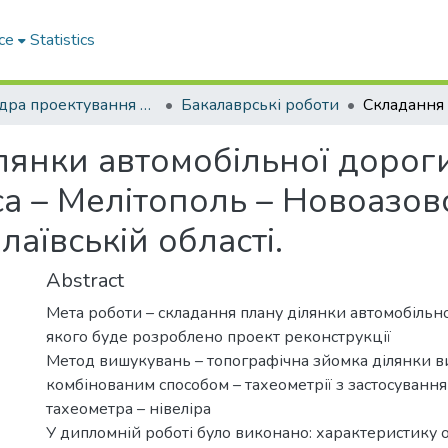
ce
Statistics
Кафедра проектування доріг, геодезії і землеустрою
Бакалаврські роботи
лянки автомобільної доро
а – Мелітополь – Новоазов
аївській області.
Abstract
Мета роботи – складання плану ділянки автомобільно
якого буде розроблено проект реконструкції
Метод вишукувань – топографічна зйомка ділянки 
комбінованим способом – тахеометрії з застосуванн
тахеометра – нівеліра
У дипломній роботі було виконано: характеристику 