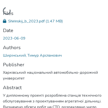
Loading...
Files
Shirinskij_b_2023.pdf
(1.47 MB)
Date
2023-06-09
Authors
Ширінський, Тимур Арсланович
Publisher
Харківський національний автомобільно-дорожній
університет
Abstract
У дипломному проекті розроблена станція технічного
обслуговування з проектуванням агрегатної дільниці.
Визначено обсяги робіт на СТО, розраховано число