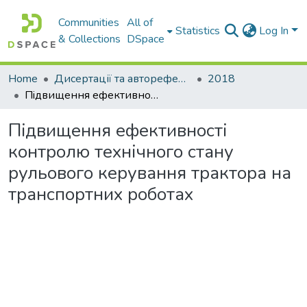
Communities
All of
Statistics
Log In
& Collections
DSpace
Home
Дисертації та автореферати дисертацій
2018
Пiдвищення ефективностi контролю технiчного стану рульового керування трактора на транспортних роботах
Пiдвищення ефективностi
контролю технiчного стану
рульового керування трактора на
транспортних роботах