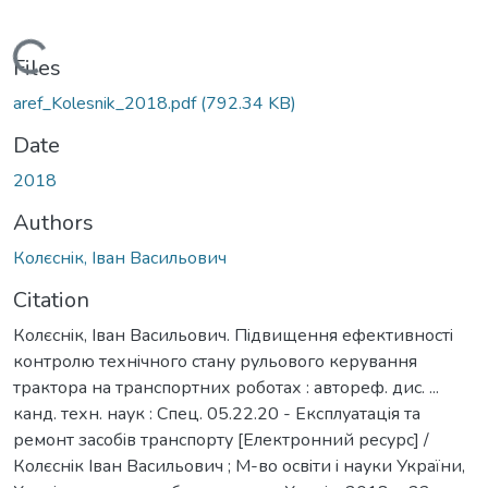
Loading...
Files
aref_Kolesnik_2018.pdf
(792.34 KB)
Date
2018
Authors
Колєснiк, Iван Васильович
Citation
Колєснiк, Iван Васильович. Пiдвищення ефективностi
контролю технiчного стану рульового керування
трактора на транспортних роботах : автореф. дис. ...
канд. техн. наук : Спец. 05.22.20 - Експлуатацiя та
ремонт засобiв транспорту [Електронний ресурс] /
Колєснiк Iван Васильович ; М-во освiти i науки України,