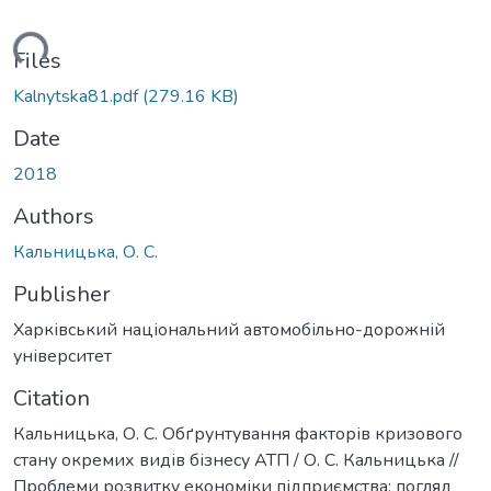
oading...
Files
Kalnytska81.pdf
(279.16 KB)
Date
2018
Authors
Кальницька, О. С.
Publisher
Харківський національний автомобільно-дорожній
університет
Citation
Кальницька, О. С. Обґрунтування факторів кризового
стану окремих видів бізнесу АТП / О. С. Кальницька //
Проблеми розвитку економіки підприємства: погляд