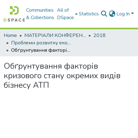
Communities
All of
Statistics
Log In
& Collections
DSpace
Home
МАТЕРІАЛИ КОНФЕРЕНЦІЙ
2018
Проблеми розвитку економіки підприємства: погляд молоді
Обґрунтування факторів кризового стану окремих видів бізнесу АТП
Обґрунтування факторів
кризового стану окремих видів
бізнесу АТП