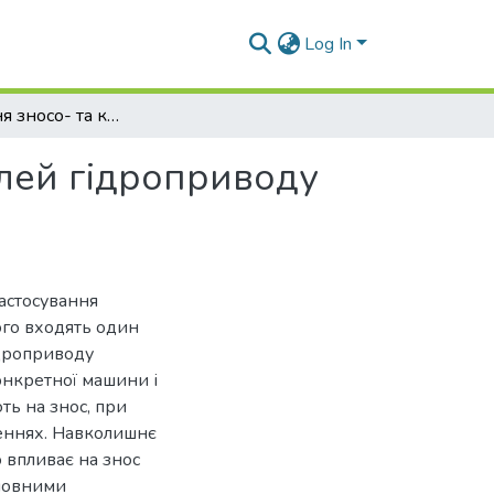
Log In
Підвищення зносо- та корозійної стійкості деталей гідроприводу тракторної техніки
алей гідроприводу
застосування
ого входять один
ідроприводу
онкретної машини і
ть на знос, при
еннях. Навколишнє
 впливає на знос
сновними