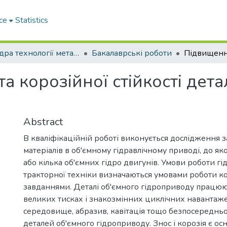
ce
Statistics
Кафедра технології металів та матеріалознавства
Бакалаврські роботи
а корозійної стійкості дет
Abstract
В кваліфікаційній роботі виконується дослідження 
матеріалів в об'ємному гідравлічному приводі, до як
або кілька об'ємних гідро двигунів. Умови роботи г
тракторної техніки визначаються умовами роботи к
завданнями. Деталі об'ємного гідроприводу працюю
великих тисках і знакозмінних циклічних навантаж
середовище, абразив, кавітація тощо безпосередньо
деталей об'ємного гідроприводу. Знос і корозія є о