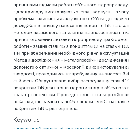
причинами відмови роботи об'ємного гідроприводу. 
гідроприводу виготовляють зі сталі, корпусні - з чав
проблема залишається актуальною. Об’єкт досліджен
дослідження впливу нанесення покриття TiN на ста
методом плазмового напилення на зносостійкість і ко
при виготовленні деталей гідроприводу тракторної 
роботи - заміна сталі 45 з покриттям Cr на сталь 41
TiN при збереженні необхідного рівня експлуатацій
Методи дослідження – металографічні дослідження 
допомогою оптичної мікроскопії, використовували 
твердості, проводились випробування на зносостійкі
стійкость. Обґрунтовано вибір застосування сталі 41
покриттям TiN для штоків гідроциліндрів об'ємного
тракторної техніки. Проведені зносні та корозійні 
показали, що заміна сталі 45 з покриттям Cr на сталь
покриттям TiN є рівноцінною.
Keywords