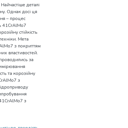
Найчастіше деталі
уну. Однак досі ця
ня – процес
ль 41CrAlMo7
розійну стійкість
техніки. Мета
CrAlMo7 з покриттям
них властивостей.
проводились за
вимірювання
сть та корозійну
CrAlMo7 з
 гідроприводу
випробування
 41CrAlMo7 з