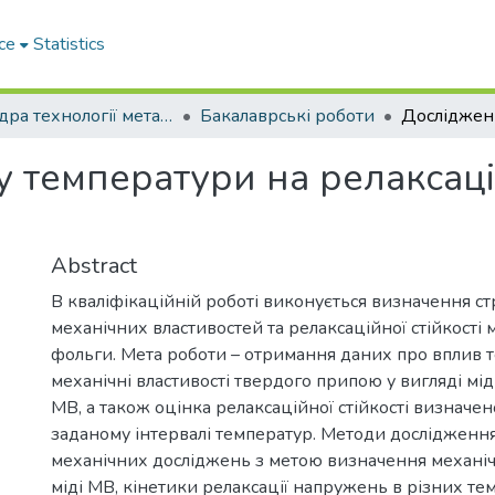
ce
Statistics
Кафедра технології металів та матеріалознавства
Бакалаврські роботи
 температури на релаксацій
Abstract
В кваліфікаційній роботі виконується визначення ст
механічних властивостей та релаксаційної стійкості м
фольги. Мета роботи – отримання даних про вплив 
механічні властивості твердого припою у вигляді мі
МВ, а також оцінка релаксаційної стійкості визначен
заданому інтервалі температур. Методи дослідження
механічних досліджень з метою визначення механіч
міді МВ, кінетики релаксації напружень в різних т