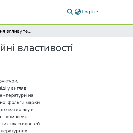
Log In
Дослідження впливу температури на релаксаційні властивості мідної фольги
ні властивості
руктури,
іді у вигляді
температури на
дної фольги марки
ого матеріалу в
 – комплекс
них властивостей
емпературних