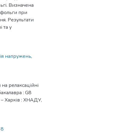
ьгі. Визначена
 фольги при
ня. Результати
 та у
ія напружень
,
 на релаксаційні
бакалавра : G8
– Харків : ХНАДУ,
48