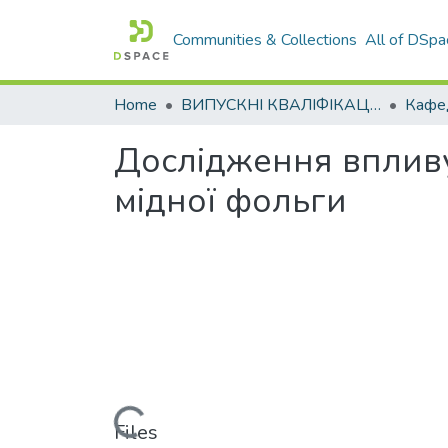
Communities & Collections
All of DSpa
Home
ВИПУСКНІ КВАЛІФІКАЦІЙНІ РОБОТИ
Дослідження впливу
мідної фольги
Loading...
Files