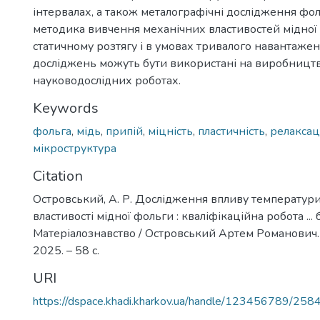
інтервалах, а також металографічні дослідження фол
методика вивчення механічних властивостей мідної
статичному розтягу і в умовах тривалого навантажен
досліджень можуть бути використані на виробництві
науководослідних роботах.
Keywords
фольга
,
мідь
,
припій
,
міцність
,
пластичність
,
релаксац
мікроструктура
Citation
Островський, А. Р. Дослідження впливу температури
властивості мідної фольги : кваліфікаційна робота ... 
Матеріалознавство / Островський Артем Романович. 
2025. – 58 с.
URI
https://dspace.khadi.kharkov.ua/handle/123456789/258