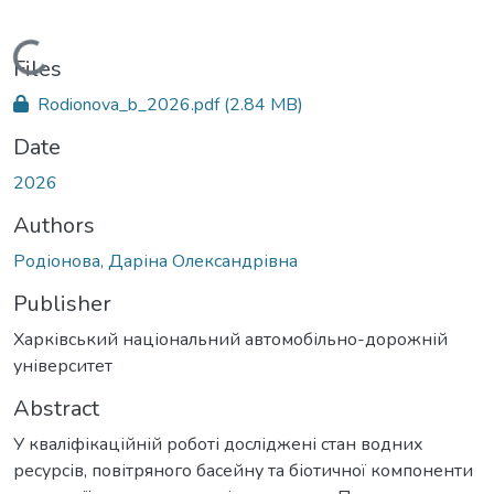
Loading...
Files
Rodionova_b_2026.pdf
(2.84 MB)
Date
2026
Authors
Родіонова, Даріна Олександрівна
Publisher
Харківський національний автомобільно-дорожній
університет
Abstract
У кваліфікаційній роботі досліджені стан водних
ресурсів, повітряного басейну та біотичної компоненти