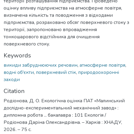
території розташування підприємства. Проведено
оцінку впливу підприємства на атмосферне повітря,
визначена кількість та поводження з відходами
підприємства, розраховано обсяг поверхневого стоку з
території, запропоновано впровадження
тонкошарового відстійника для очищення
поверхневого стоку.
Keywords
викиди забруднюючих речовин
,
атмосферне повітря
,
водні об'єкти
,
поверхневий стік
,
природоохоронні
заходи
Citation
Родіонова, Д. О. Екологічна оцінка ПАТ «Малинський
дослідно-експериментальний механічний завод» :
дипломна робота ... бакалавра : 101 Екологія /
Родіонова Даріна Олександрівна. – Харків : ХНАДУ,
2026. – 75 с.