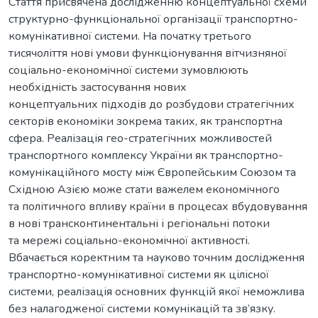
Стаття присвячена дослідженню концептуальної схеми
структурно-функціональної організації транспортно-
комунікативної системи. На початку третього
тисячоліття нові умови функціонування вітчизняної
соціально-економічної системи зумовлюють
необхідність застосування нових
концептуальних підходів до розбудови стратегічних
секторів економіки зокрема таких, як транспортна
сфера. Реалізація гео-стратегічних можливостей
транспортного комплексу України як транспортно-
комунікаційного мосту між Європейським Союзом та
Східною Азією може стати важелем економічного
та політичного впливу країни в процесах вбудовування
в нові трансконтинентальні і регіональні потоки
та мережі соціально-економічної активності.
Вбачається коректним та науково точним дослідження
транспортно-комунікативної системи як цілісної
системи, реалізація основних функцій якої неможлива
без налагодженої системи комунікацій та зв’язку.