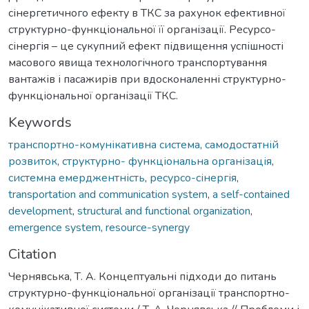
сінергетичного ефекту в ТКС за рахунок ефективної
структурно-функціональної її організації. Ресурсо-
сінергія – це сукупний ефект підвищення успішності
масового явища технологічного транспортування
вантажів і пасажирів при вдосконаленні структурно-
функціональної організації ТКС.
Keywords
транспортно-комунікативна система
,
самодостатній
розвиток
,
структурно- функціональна організація
,
системна емерджентність
,
ресурсо-сінергія
,
transportation and communication system
,
a self-contained
development
,
structural and functional organization
,
emergence system
,
resource-synergy
Citation
Чернявська, Т. А. Концептуальні підходи до питань
структурно-функціональної організації транспортно-