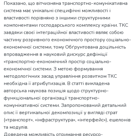
Показано, що вітчизняна транспортно-комунікативна
система має унікальні специфічні можливості і
властивості порівняно з іншими структурними
компонентами господарського комплексу країни. ТКС
завдяки своєї інтеграційної властивості являє собою
частину розривного економічного простору соціально-
економічної системи, тому Обґрунтована доцільність
впровадження в науковий дискурс дефініції
«транспортно-економічний простір соціально-
економічної системи. З метою формування
методологічних засад управління розвитком ТКС
необхідна її атрибутизація. В статті викладена
авторська наукова позиція щодо структурно-
функціональної організації транспортно-
комунікативної системи. Запропонований детальний
опис її вертикальної декомпозиції у вигляді страт
(«транспорт», «інфраструктура», «інтерфейс»), ешелонів
та модулів.
Доведена можливість отримання ресурсо-