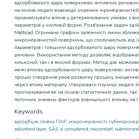
адсорбованого шару поверхнево-активних речовин 
на основі моделі взаємодії окремих ікронерівностей
проаналізувати вплив у детермінованих умовах з в
параметрів у числовій формі. Розв'язання задачі зді
Mathcad. Отримано графіки залежності зміни зближ
мікронерівностей поверхонь, що сполучаються, від 
параметрів і товщини адсорбованого шару поверхн
речовин. Використання методу дозволяє відображат
кількісній, так і в якісній формах. Метод дає можлив
межі впливу адсорбованого шару поверхнево-актив
процес створення умов розвитку процесу зношення
через втому матеріалу, створювати гнучкіші моделі йо
прогнозування як на основі статистичних даних, так 
поточних значень факторів зовнішнього впливу на т
Keywords
адсорбція
,
плівка ПАР
,
мікронерівності
,
субмікронер
adsorbed layer
,
SÀS is considered
,
microrelief
,
submicrorel