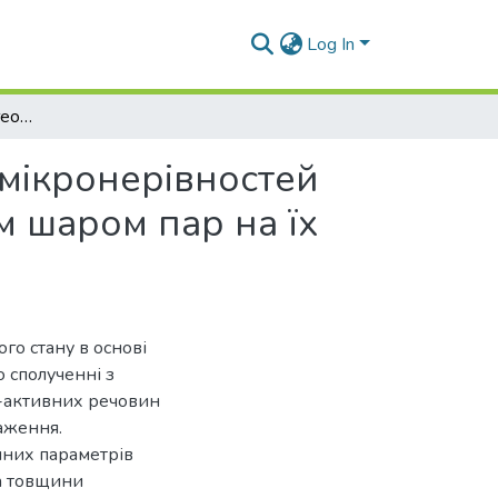
Log In
Аналіз впливу зміни геометричних параметрів мікронерівностей рухомих сполучених поверхонь з адсорбційним шаром пар на їх зближення
 мікронерівностей
 шаром пар на їх
го стану в основі
о сполученні з
-активних речовин
аження.
чних параметрів
а товщини