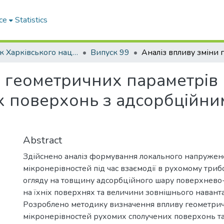
ce
Statistics
Вісник Харківського національного автомобільно-дорожнього університету / Вестник Харьковского национального автомобильно-дорожного университета
Випуск 99
и геометричних параметрів
 поверхонь з адсорбційним
Abstract
Здійснено аналіз формування локального напружено
мікронерівностей під час взаємодії в рухомому триб
огляду на товщину адсорбційного шару поверхнево
на їхніх поверхнях та величини зовнішнього навант
Розроблено методику визначення впливу геометри
мікронерівностей рухомих сполучених поверхонь т