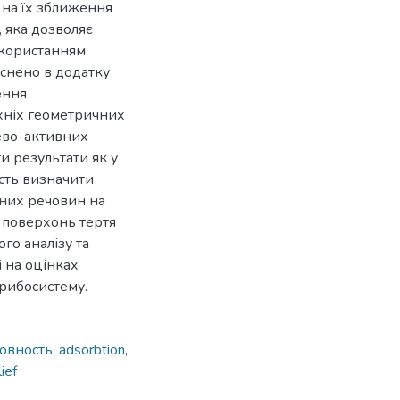
на їх зближення
, яка дозволяє
икористанням
йснено в додатку
ення
їхніх геометричних
ево-активних
и результати як у
ість визначити
них речовин на
 поверхонь тертя
го аналізу та
і на оцінках
рибосистему.
овность
,
adsorbtion
,
ief