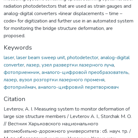
radiation photodetectors that are used as strain gauges and
analog-digital converters «linear displacements – time –
code» for digitization and further use in an automated system
for monitoring the bridge structure deformation, are
proposed.
Keywords
laser
,
laser beam sweep unit
,
photodetector
,
analog-digital
converter
,
лазер
,
узел развертки лазерного луча
,
фотоприемник
,
аналого-цифровой преобразователь
,
лазер
,
вузол розгортки лазерного променя
,
фотоприймач
,
аналого-цифровий перетворювач
Citation
Levterov, A. I. Measuring system to monitor deformation of
large size structure members / Levterov A. I., Storchak M. O.
// Вестник Харьковского национального
автомобильно-дорожного университета : сб. науч. тр. /