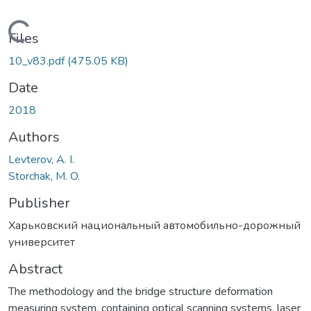
Loading...
Files
10_v83.pdf
(475.05 KB)
Date
2018
Authors
Levterov, A. I.
Storchak, M. O.
Publisher
Харьковский национальный автомобильно-дорожный
университет
Abstract
The methodology and the bridge structure deformation
measuring system, containing optical scanning systems, laser