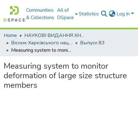
Communities
All of
Statistics
Log In
& Collections
DSpace
Home
НАУКОВІ ВИДАННЯ ХНАДУ
Вісник Харківського національного автомобільно-дорожнього університету / Вестник Харьковского национального автомобильно-дорожного университета
Выпуск 83
Measuring system to monitor deformation of large size structure members
Measuring system to monitor
deformation of large size structure
members