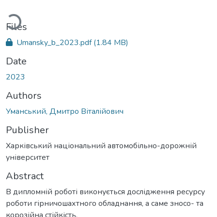
Loading...
Files
Umansky_b_2023.pdf
(1.84 MB)
Date
2023
Authors
Уманський, Дмитро Віталійович
Publisher
Харківський національний автомобільно-дорожній
університет
Abstract
В дипломній роботі виконується дослідження ресурсу
роботи гірничошахтного обладнання, а саме зносо- та
корозійна стійкість.