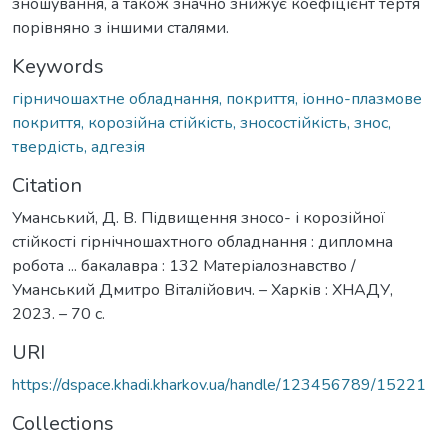
зношування, а також значно знижує коефіцієнт тертя
порівняно з іншими сталями.
Keywords
гірничошахтне обладнання, покриття, іонно-плазмове
покриття, корозійна стійкість, зносостійкість, знос,
твердість, адгезія
Citation
Уманський, Д. В. Підвищення зносо- і корозійної
стійкості гірнічношахтного обладнання : дипломна
робота ... бакалавра : 132 Матеріалознавство /
Уманський Дмитро Віталійович. – Харків : ХНАДУ,
2023. – 70 с.
URI
https://dspace.khadi.kharkov.ua/handle/123456789/15221
Collections