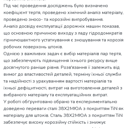
Під час проведення досліджень було визначено
коефіцієнт тертя, проведено хімічний аналіз матеріалу,
проведено зносо- та корозійні випробування.
Аналіз досвіду експлуатації дорожніх машин показав,
що основною причиною виходу з ладу гідродомкратів
гірничошахтного устаткування є зношування та корозія
робочих поверхонь штоків.
Однією з важливих задач є вибір матеріалів пар тертя,
що забезпечують підвищення їхнього ресурсу вище
досягнутого раніше рівня. Розв'язання її залежить від
вимог до властивостей деталей, терміну їхньої служби
та надійності з урахуванням вартості матеріалів та
їхньої дефіцитності, витрат на виготовлення деталей з
вибраного матеріалу та експлуатаційних витрат.
У роботі обґрунтовано обрано та експериментально
доведено переваги сталі 38Х2МЮА з покриттям TiN як
матеріалу для штоків. Сталь 38Х2МЮА з покриттям TiN
забезпечує високу корозійну стійкість і знижує