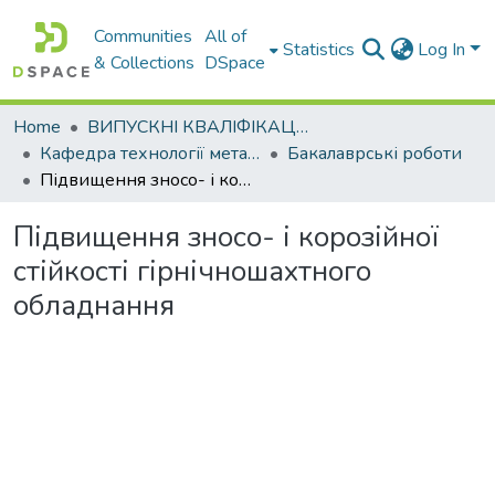
Communities
All of
Statistics
Log In
& Collections
DSpace
Home
ВИПУСКНІ КВАЛІФІКАЦІЙНІ РОБОТИ
Кафедра технології металів та матеріалознавства
Бакалаврські роботи
Підвищення зносо- і корозійної стійкості гірнічношахтного обладнання
Підвищення зносо- і корозійної
стійкості гірнічношахтного
обладнання