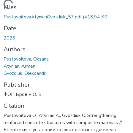
Loading...
Files
PustovoitovaAtynianGvozdiuk_57.pdf
(418.94 KB)
Date
2026
Authors
Pustovoitova, Oksana
Atynian, Armen
Gvozdiuk, Oleksandr
Publisher
ФОП Бровін О. В.
Citation
Pustovoitova O., Atynian A., Gvozdiuk O. Strengthening
reinforced concrete structures with composite materials //
Енергетичні установки та альтернативні джерела