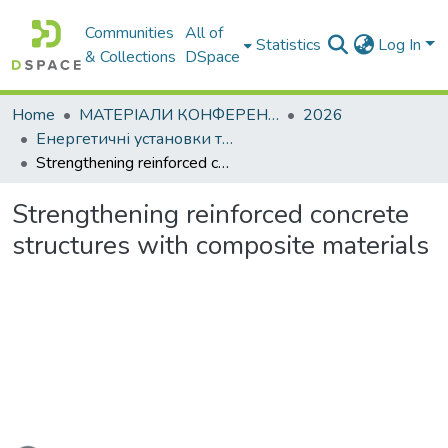
Communities
All of
Statistics
Log In
& Collections
DSpace
Home
МАТЕРІАЛИ КОНФЕРЕНЦІЙ
2026
Енергетичні установки та альтернативні джерела енергії
Strengthening reinforced concrete structures with composite materials
Strengthening reinforced concrete
structures with composite materials