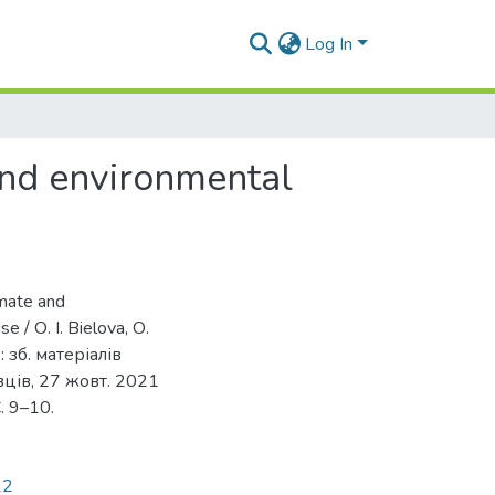
Log In
and environmental
imate and
e / О. І. Bielova, О.
 зб. матеріалів
вців, 27 жовт. 2021
. 9–10.
12