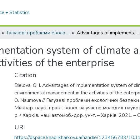
ce
Statistics
Галузеві проблеми екологічної безпеки – 2021
Advantages of implementation system of climate and environmental management in the activities of the enterprise
entation system of climate 
ivities of the enterprise
Citation
Bielova, О. I. Advantages of implementation system of cl
environmental management in the activities of the enterpris
О. Naumova // Галузеві проблеми екологічної безпеки :
Міжнар. наук.-практ. конф. за участю молодих науко
р. / Харків. нац. автомоб.-дор. ун-т. – Харків, 2021. – С
URI
https://dspace.khadi.kharkov.ua/handle/123456789/103