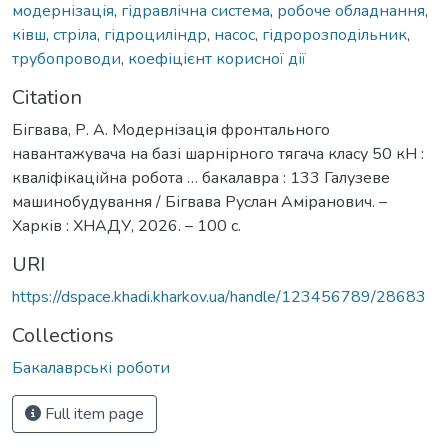
модернізація
,
гідравлічна система
,
робоче обладнання
,
ківш
,
стріла
,
гідроциліндр
,
насос
,
гідророзподільник
,
трубопроводи
,
коефіцієнт корисної дії
Citation
Бігвава, Р. А. Модернізація фронтального
навантажувача на базі шарнірного тягача класу 50 кН :
кваліфікаційна робота … бакалавра : 133 Галузеве
машинобудування / Бігвава Руслан Аміранович. –
Харків : ХНАДУ, 2026. – 100 с.
URI
https://dspace.khadi.kharkov.ua/handle/123456789/28683
Collections
Бакалаврські роботи
Full item page