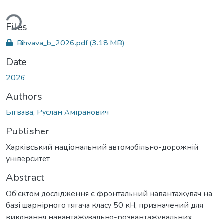
ading...
Files
Bihvava_b_2026.pdf
(3.18 MB)
Date
2026
Authors
Бігвава, Руслан Аміранович
Publisher
Харківський національний автомобільно-дорожній
університет
Abstract
Об’єктом дослідження є фронтальний навантажувач на
базі шарнірного тягача класу 50 кН, призначений для
виконання навантажувально-розвантажувальних,