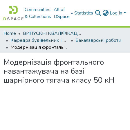
Communities
All of
Statistics
Log In
& Collections
DSpace
Home
ВИПУСКНІ КВАЛІФІКАЦІЙНІ РОБОТИ
Кафедра будівельних і дорожніх машин
Бакалаврські роботи
Модернізація фронтального навантажувача на базі шарнірного тягача класу 50 кН
Модернізація фронтального
навантажувача на базі
шарнірного тягача класу 50 кН