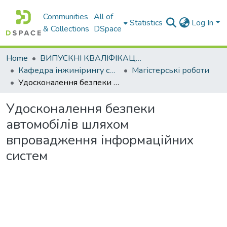
Communities
All of
Statistics
Log In
& Collections
DSpace
Home
ВИПУСКНІ КВАЛІФІКАЦІЙНІ РОБОТИ
Кафедра інжинірингу систем автомобільного транспорту
Магістерські роботи
Удосконалення безпеки автомобілів шляхом впровадження інформаційних систем
Удосконалення безпеки
автомобілів шляхом
впровадження інформаційних
систем