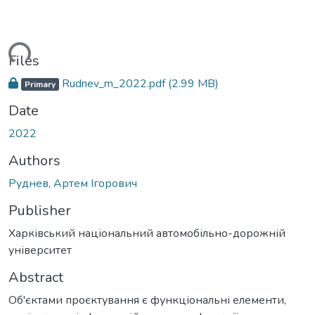
ading...
Files
Rudnev_m_2022.pdf
(2.99 MB)
Primary
Date
2022
Authors
Руднев, Артем Ігорович
Publisher
Харківський національний автомобільно-дорожній
університет
Abstract
Об'єктами проєктування є функціональні елементи,