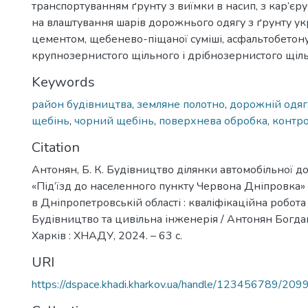
транспортуванням ґрунту з виїмки в насип, з кар’єру
на влаштування шарів дорожнього одягу з ґрунту у
цементом, щебенево-піщаної суміші, асфальтобетон
крупнозернистого щільного і дрібнозернистого щіль
Keywords
район будівництва
,
земляне полотно
,
дорожній одяг
щебінь
,
чорний щебінь
,
поверхнева обробка
,
контро
Citation
Антонян, Б. К. Будівництво ділянки автомобільної до
«Під’їзд до населенного пункту Червона Дніпровка
в Дніпропетровській області : кваліфікаційна робота
Будівництво та цивільна інженерія / Антонян Богда
Харків : ХНАДУ, 2024. – 63 с.
URI
https://dspace.khadi.kharkov.ua/handle/123456789/209