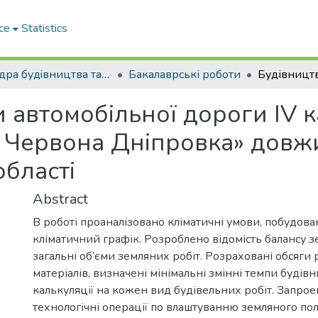
ce
Statistics
Кафедра будiвництва та експлуатацiї автомобiльних дорiг
Бакалаврські роботи
 автомобільної дороги IV ка
 Червона Дніпровка» довжи
області
Abstract
В роботі проаналізовано кліматичні умови, побудов
кліматичний графік. Розроблено відомість балансу з
загальні об’єми земляних робіт. Розраховані обсяги р
матеріалів, визначені мінімальні змінні темпи будів
калькуляції на кожен вид будівельних робіт. Запрое
технологічні операції по влаштуванню земляного пол