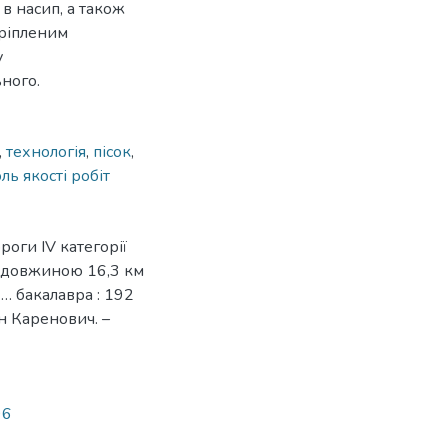
 в насип, а також
кріпленим
у
ного.
,
технологія
,
пісок
,
ль якості робіт
роги IV категорії
» довжиною 16,3 км
 … бакалавра : 192
н Каренович. –
96