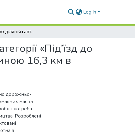
Log In
Будівництво ділянки автомобільної дороги IV категорії «Під’їзд до населенного пункту Червона Дніпровка» довжиною 16,3 км в Дніпропетровській області
тегорії «Під’їзд до
ною 16,3 км в
ано дорожньо-
емляних мас та
обіт і потреба
ництва. Розроблені
ктовані
отна з