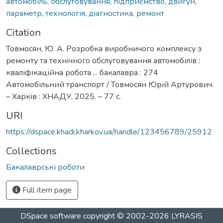
автомобіль
,
обслуговування
,
підприємство
,
двигун
,
параметр
,
технологія
,
діагностика
,
ремонт
Citation
Товмосян, Ю. А. Розробка виробничого комплексу з
ремонту та технічного обслуговування автомобілів :
кваліфікаційна робота ... бакалавра : 274
Автомобільний транспорт / Товмосян Юрій Артурович.
– Харків : ХНАДУ, 2025. – 77 с.
URI
https://dspace.khadi.kharkov.ua/handle/123456789/25912
Collections
Бакалаврські роботи
Full item page
DSpace software
copyright © 2002-2026
LYRASIS