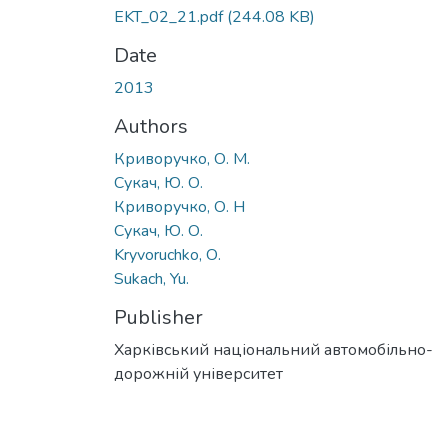
EKT_02_21.pdf
(244.08 KB)
Date
2013
Authors
Криворучко, О. М.
Сукач, Ю. О.
Криворучко, О. Н
Сукач, Ю. О.
Kryvoruchko, О.
Sukach, Yu.
Publisher
Харківський національний автомобільно-
дорожній університет