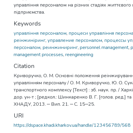
управління персоналом на різних стадіях життєвого
підприємства.
Keywords
управління персоналом
,
процеси управління персон
реінжиніринг
,
управление персоналом
,
процессы уп
персоналом
,
реинжиниринг
,
personnel management
,
p
management processes
,
reengineering
Citation
Криворучко, О. М. Основні положення реінжируванн
управлінням персоналу / О. М. Криворучко, Ю. О. Сук
транспортного комплексу [Текст] : зб. наук. пр. / Харкі
дор. ун-т ; [редкол.: Шинкаренко В. Г. [голов. ред.] та і
ХНАДУ, 2013. ‒ Вип. 21. ‒ С. 15‒25.
URI
https://dspace.khadi.kharkov.ua/handle/123456789/568