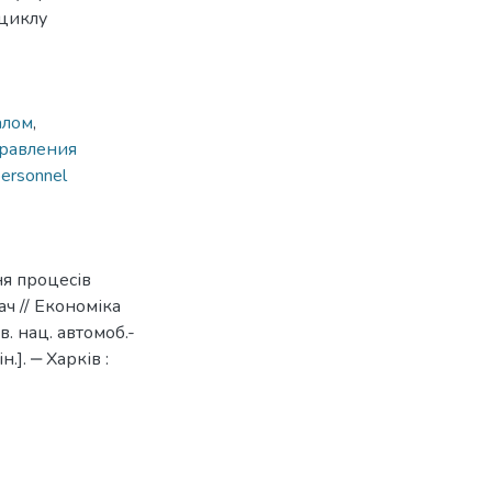
 циклу
алом
,
равления
ersonnel
я процесів
ач // Економіка
в. нац. автомоб.-
н.]. ‒ Харків :