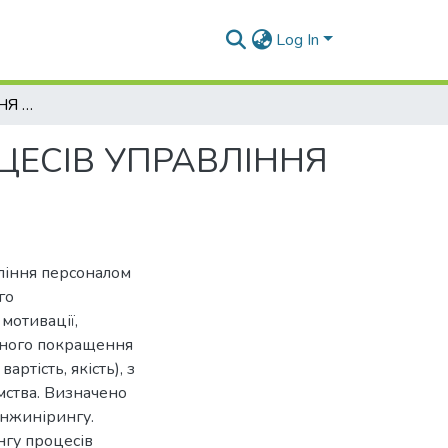
Log In
ОСНОВНІ ПОЛОЖЕННЯ РЕІНЖИНІРИНГУ ПРОЦЕСІВ УПРАВЛІННЯ ПЕРСОНАЛОМ
ЦЕСІВ УПРАВЛІННЯ
ління персоналом
го
мотивації,
отного покращення
ртість, якість), з
мства. Визначено
інжинірингу.
нгу процесів