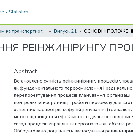
ce
Statistics
Економіка транспортного комплексу
Випуск 21
НЯ РЕІНЖИНІРИНГУ ПРО
Abstract
Встановлено сутність реінжинірингу процесів управ
як фундаментального переосмислення і радикально
перепроектування процесів планування, організації, 
контролю та координації роботи персоналу для іст
основних параметрів їх функціонування (тривалість, ва
метою підвищення ефективності діяльності підприє
склад процесів управління персоналом як об’єкта ре
Обґрунтовано доцільність застосування реінжиніри