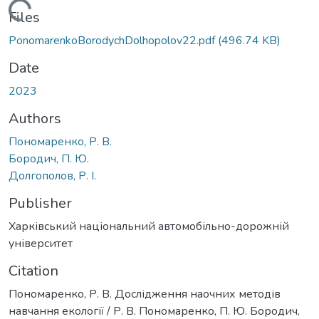
Loading...
Files
PonomarenkoBorodychDolhopolov22.pdf
(496.74 KB)
Date
2023
Authors
Пономаренко, Р. В.
Бородич, П. Ю.
Долгополов, Р. І.
Publisher
Харківський національний автомобільно-дорожній
університет
Citation
Пономаренко, Р. В. Дослідження наочних методів
навчання екології / Р. В. Пономаренко, П. Ю. Бородич,