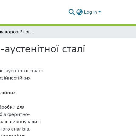
Log In
Підвищення корозійної стійкості труб з ферітно-аустенітної сталі
аустенітної сталі
-аустенітні сталі з
зійностійких
озійних
бробки для
б з феритно-
алів виконували з
ого аналізів.