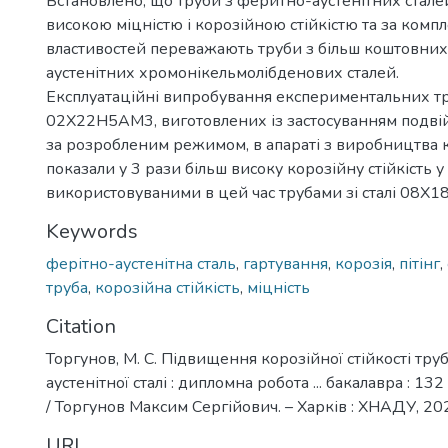
Встановлено, що труби з феритно-аустенітних стале
високою міцністю і корозійною стійкістю та за комп
властивостей переважають труби з більш коштовних
аустенітних хромонікельмолібденових сталей.
Експлуатаційні випробування експериментальних тру
02Х22Н5АМ3, виготовлених із застосуванням подві
за розробленим режимом, в апараті з виробництва к
показали у 3 рази більш високу корозійну стійкість у
використовуваними в цей час трубами зі сталі 08Х1
Keywords
ферітно-аустенітна сталь
,
гартування
,
корозія
,
пітінг
,
труба
,
корозійна стійкість
,
міцність
Citation
Торгунов, М. С. Підвищення корозійної стійкості тру
аустенітної сталі : дипломна робота ... бакалавра : 1
/ Торгунов Максим Сергійович. – Харків : ХНАДУ, 202
URI