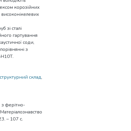
й володіють
лексом корозійних
 високонікелевих
б зі сталі
йного гартування
аустичної соди,
 порівнянні з
8Н10Т.
структурний склад
,
б з ферітно-
32 Матеріалознавство
3. – 107 с.