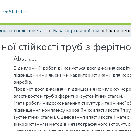
ce
Statistics
Кафедра технології металів та матеріалознавства
Бакалаврські роботи
ї стійкості труб з ферітно-
Abstract
В дипломній роботі виконується дослідження ферітно
підвищенними якісними характеристиками для коро
виробів.
Предмет дослідження – підвищення комплексу кор
властивостей труб з феритно-аустенітних сталей.
Мета роботи – вдосконалення структури термічної о
підвищення комплексу корозійних властивостей тру
аустенітних сталей. Оцінювання властивостей матері
використанням методів металографічного і структурн