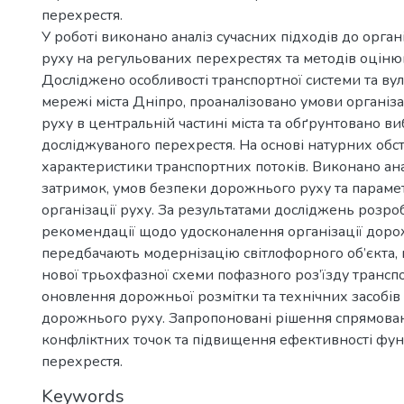
перехрестя.
У роботі виконано аналіз сучасних підходів до орга
руху на регульованих перехрестях та методів оціню
Досліджено особливості транспортної системи та в
мережі міста Дніпро, проаналізовано умови організ
руху в центральній частині міста та обґрунтовано ви
досліджуваного перехрестя. На основі натурних об
характеристики транспортних потоків. Виконано ан
затримок, умов безпеки дорожнього руху та парамет
організації руху. За результатами досліджень розро
рекомендації щодо удосконалення організації дорож
передбачають модернізацію світлофорного об’єкта
нової трьохфазної схеми пофазного роз’їзду транспо
оновлення дорожньої розмітки та технічних засобів 
дорожнього руху. Запропоновані рішення спрямован
конфліктних точок та підвищення ефективності фу
перехрестя.
Keywords