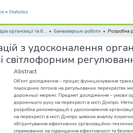
ce
Statistics
Кафедра організації та безпеки дорожнього руху
Бакалаврські роботи
цій з удосконалення орган
зі світлофорним регулюван
Abstract
Об’єкт дослідження – процес функціонування транс
пішохідних потоків на регульованих перехрестях мі
дорожньої мережі. Предмет дослідження – умови ор
дорожнього руху на перехресті в місті Дніпро. Мето
розробка рекомендацій з удосконалення організаці
на перехресті в місті Дніпро шляхом аналізу існуючи
обґрунтування ефективних організаційно-технічних
спрямованих на підвищення ефективності та безпе