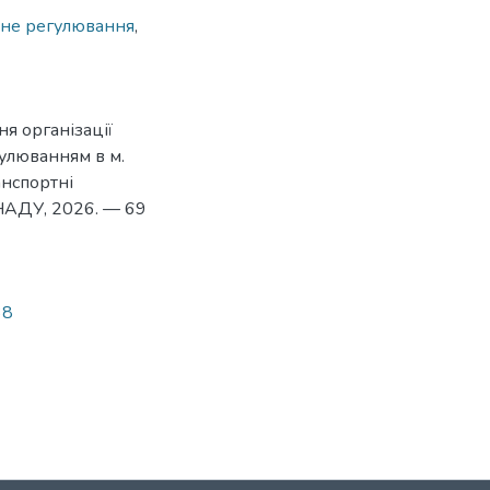
рне регулювання
,
я організації
улюванням в м.
анспортні
ХНАДУ, 2026. — 69
38