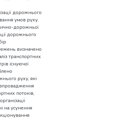
нізації дорожнього
вання умов руху.
улично-дорожньої
ації дорожнього
бір
стежень визначено
аліз транспортних
рів існуючої
блено
нього руху, які
, впровадження
ртних потоків,
організації
і на усунення
нкціонування