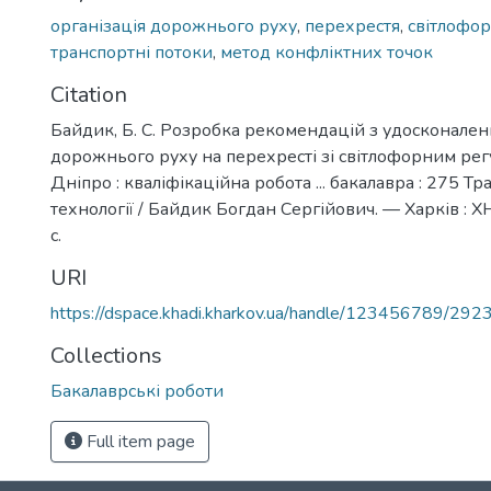
організація дорожнього руху
,
перехрестя
,
світлофо
транспортні потоки
,
метод конфліктних точок
Citation
Байдик, Б. С. Розробка рекомендацій з удосконаленн
дорожнього руху на перехресті зі світлофорним рег
Дніпро : кваліфікаційна робота ... бакалавра : 275 Тр
технології / Байдик Богдан Сергійович. — Харків : 
с.
URI
https://dspace.khadi.kharkov.ua/handle/123456789/292
Collections
Бакалаврські роботи
Full item page