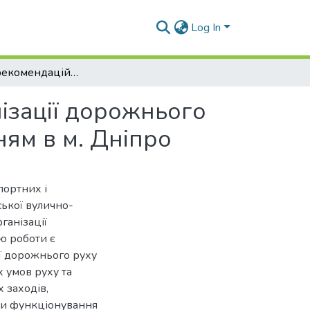
Log In
Розробка рекомендацій з удосконалення організації дорожнього руху на перехресті зі світлофорним регулюванням в м. Дніпро
ізації дорожнього
ням в м. Дніпро
портних і
ської вулично-
ганізації
ю роботи є
ї дорожнього руху
х умов руху та
 заходів,
ки функціонування