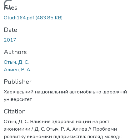
Loading...
Files
Otuch164.pdf
(483.85 KB)
Date
2017
Authors
Отыч, Д. С.
Алиев, Р. А.
Publisher
Харківський національний автомобільно-дорожній
університет
Citation
Отыч, Д. С. Влияние здоровья нации на рост
экономики / Д. С. Отыч, Р. А. Алиев // Проблеми
розвитку економіки підприємства: погляд молоді :