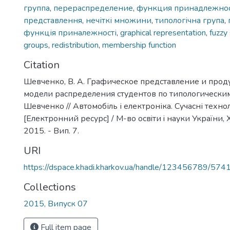
группа
,
перераспределение
,
функция принадлежно
представлення
,
нечіткі множини
,
типологічна група
,
функція приналежності
,
graphical representation
,
fuzzy
groups
,
redistribution
,
membership function
Citation
Шевченко, В. А. Графическое представление и про
модели распределения студентов по типологическим 
Шевченко // Автомобіль і електроніка. Сучасні технолог
[Електронний ресурс] / М-во освiти i науки України, 
2015. - Вип. 7.
URI
https://dspace.khadi.kharkov.ua/handle/123456789/574
Collections
2015, Випуск 07
Full item page