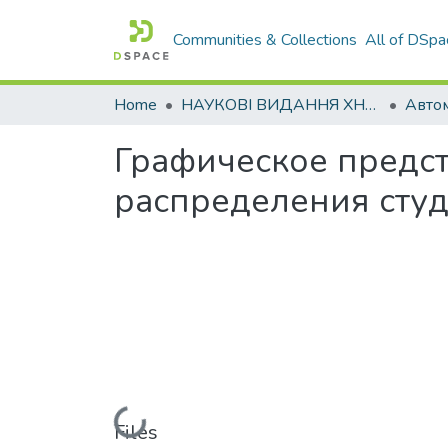
Communities & Collections
All of DSpa
Home
НАУКОВІ ВИДАННЯ ХНАДУ
Графическое предс
распределения студ
Loading...
Files