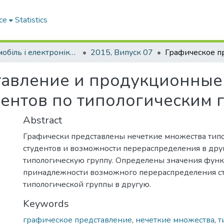
ce
Statistics
Автомобіль і електроніка. Сучасні технології
2015, Випуск 07
тавление и продукционные
ентов по типологическим 
Abstract
Графически представлены нечеткие множества типо
студентов и возможности перераспределения в дру
типологическую группу. Определены значения фун
принадлежности возможного перераспределения ст
типологической группы в другую.
Keywords
графическое представление
,
нечеткие множества
,
т