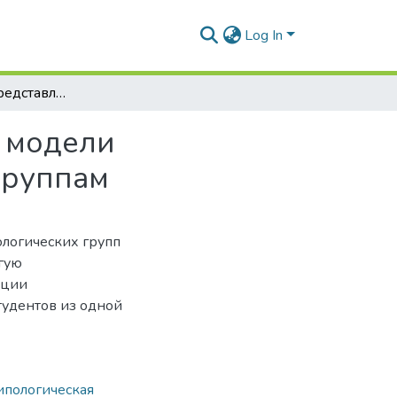
Log In
Графическое представление и продукционные модели распределения студентов по типологическим группам
 модели
группам
логических групп
гую
кции
удентов из одной
ипологическая