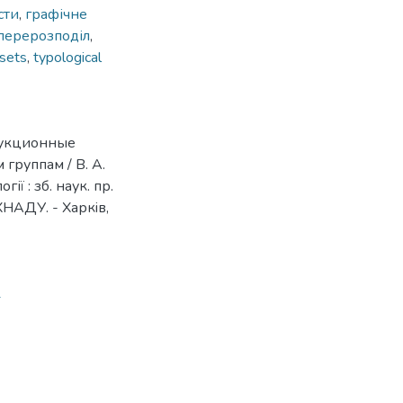
сти
,
графічне
перерозподіл
,
 sets
,
typological
дукционные
группам / В. А.
ії : зб. наук. пр.
ХНАДУ. - Харкiв,
1