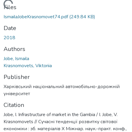
Loading...
Files
IsmailaJobeKrasnomovet74.pdf
(249.84 KB)
Date
2018
Authors
Jobe, Ismaila
Krasnomovets, Viktoriia
Publisher
Харківський національний автомобільно-дорожній
університет
Citation
Jobe, I. Infrastructure of market in the Gambia / I. Jobe, V.
Krasnomovets // Сучасні тенденції розвитку світової
економіки : зб. матеріалів Х Міжнар. наук.-практ. конф.,