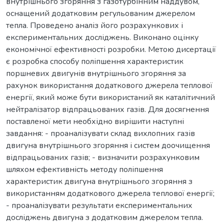
внутрішнього згоряння з газотурбінним наддувом,
оснащений додатковим регульованим джерелом
тепла. Проведено аналіз його розрахункових і
експериментальних досліджень. Виконано оцінку
економічної ефективності розробки. Метою дисертації
є розробка способу поліпшення характеристик
поршневих двигунів внутрішнього згоряння за
рахунок використання додаткового джерела теплової
енергії, який може бути використаний як каталітичний
нейтралізатор відпрацьованих газів. Для досягнення
поставленої мети необхідно вирішити наступні
завдання: - проаналізувати склад вихлопних газів
двигуна внутрішнього згоряння і систем доочищення
відпрацьованих газів; - визначити розрахунковим
шляхом ефективність методу поліпшення
характеристик двигуна внутрішнього згоряння з
використанням додаткового джерела теплової енергії;
- проаналізувати результати експериментальних
досліджень двигуна з додатковим джерелом тепла.