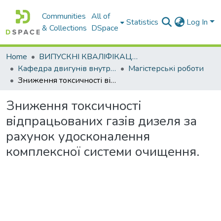
Communities
All of
Statistics
Log In
& Collections
DSpace
Home
ВИПУСКНІ КВАЛІФІКАЦІЙНІ РОБОТИ
Кафедра двигунів внутрішнього згоряння
Магістерські роботи
Зниження токсичності відпрацьованих газів дизеля за рахунок удосконалення комплексної системи очищення.
Зниження токсичності
відпрацьованих газів дизеля за
рахунок удосконалення
комплексної системи очищення.