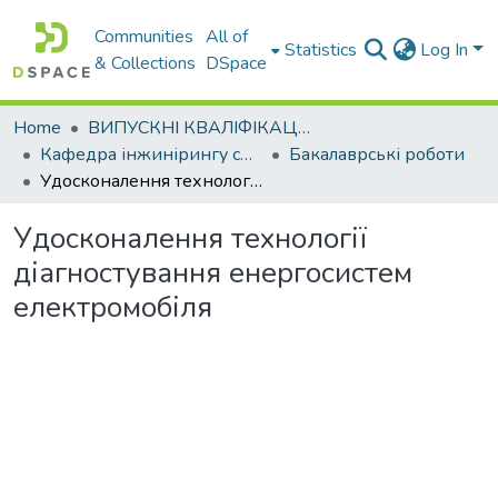
Communities
All of
Statistics
Log In
& Collections
DSpace
Home
ВИПУСКНІ КВАЛІФІКАЦІЙНІ РОБОТИ
Кафедра інжинірингу систем автомобільного транспорту
Бакалаврські роботи
Удосконалення технології діагностування енергосистем електромобіля
Удосконалення технології
діагностування енергосистем
електромобіля