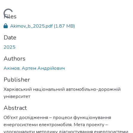
Loading...
Files
Akimov_b_2025.pdf
(1.87 MB)
Date
2025
Authors
Акімов, Артем Андрійович
Publisher
Харківський національний автомобільно-дорожній
університет
Abstract
Об'єкт дослідження – процеси функціонування
енергосистеми електромобіля. Мета проекту –
удосконалити методику діагностування енергосистеми