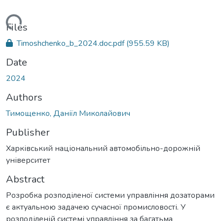
ading...
Files
Timoshchenko_b_2024.doc.pdf
(955.59 KB)
Date
2024
Authors
Тимощенко, Даніїл Миколайович
Publisher
Харківський національний автомобільно-дорожній
університет
Abstract
Розробка розподіленої системи управління дозаторами
є актуальною задачею сучасної промисловості. У
розподіленій системі управління за багатьма