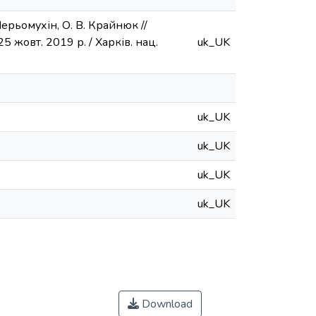
ерьомухін, О. В. Крайнюк //
5 жовт. 2019 р. / Харків. нац.
uk_UK
uk_UK
uk_UK
uk_UK
uk_UK
Download