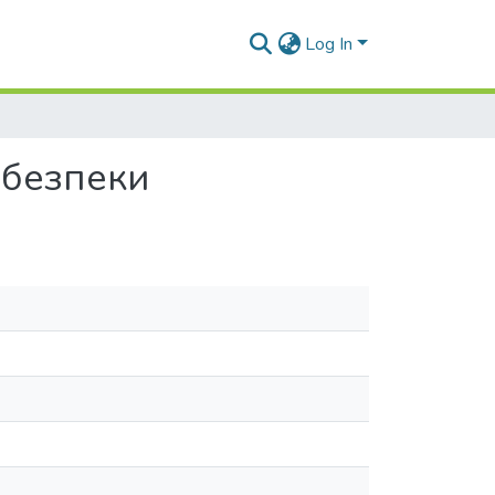
Log In
ебезпеки