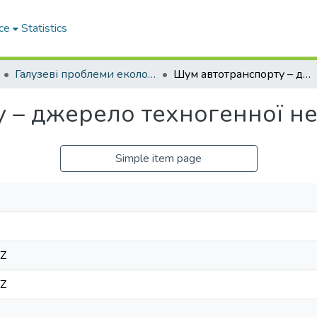
ce
Statistics
Галузеві прoблеми екoлoгічнoї безпеки
Шум автотранспорту – джерело техногенної небезпеки
 – джерело техногенної н
Simple item page
2Z
2Z