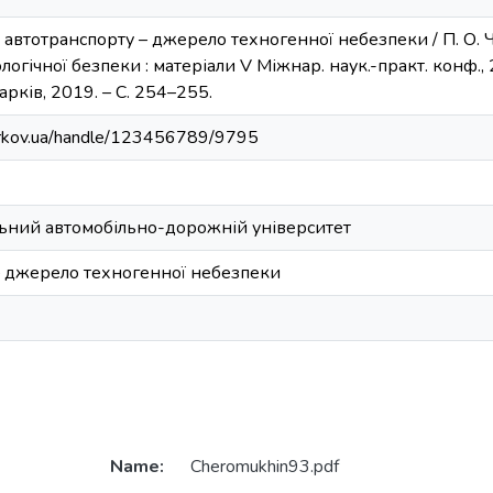
 автотранспорту – джерело техногенної небезпеки / П. О. Ч
огічної безпеки : матеріали V Міжнар. наук.-практ. конф., 2
Харків, 2019. – С. 254–255.
harkov.ua/handle/123456789/9795
ьний автомобільно-дорожній університет
– джерело техногенної небезпеки
Name:
Cheromukhin93.pdf