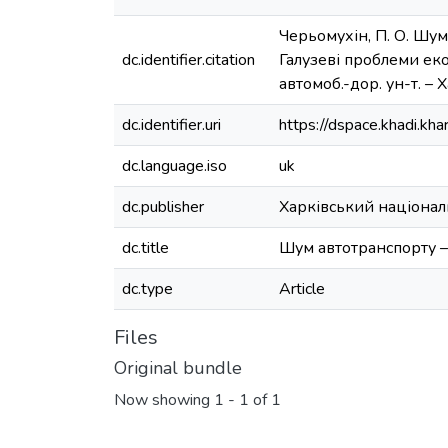
Черьомухін, П. О. Шум
dc.identifier.citation
Галузеві проблеми екол
автомоб.-дор. ун-т. – 
dc.identifier.uri
https://dspace.khadi.k
dc.language.iso
uk
dc.publisher
Харківський націонал
dc.title
Шум автотранспорту 
dc.type
Article
Files
Original bundle
Now showing
1 - 1 of 1