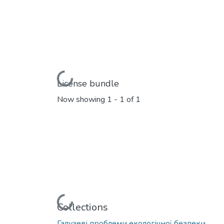
Loading...
License bundle
Now showing
1 - 1 of 1
Loading...
Collections
Галузеві прoблеми екoлoгічнoї безпеки