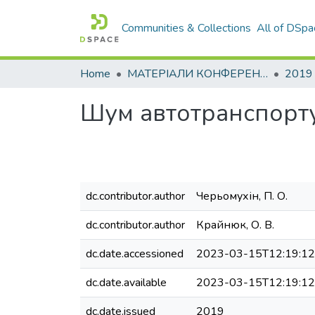
Communities & Collections
All of DSpa
Home
МАТЕРІАЛИ КОНФЕРЕНЦІЙ
2019
Шум автотранспорту
dc.contributor.author
Черьомухін, П. О.
dc.contributor.author
Крайнюк, О. В.
dc.date.accessioned
2023-03-15T12:19:1
dc.date.available
2023-03-15T12:19:1
dc.date.issued
2019