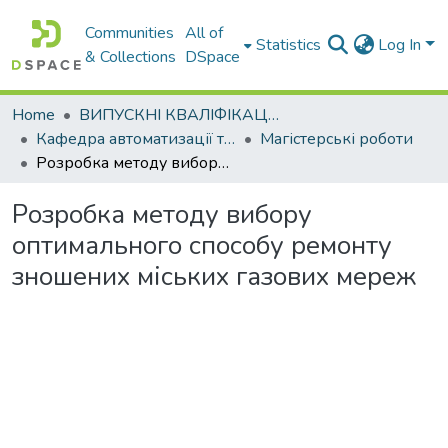
Communities
All of
Statistics
Log In
& Collections
DSpace
Home
ВИПУСКНІ КВАЛІФІКАЦІЙНІ РОБОТИ
Кафедра автоматизації та комп’ютерно-інтегрованих технологій
Магістерські роботи
Розробка методу вибору оптимального способу ремонту зношених міських газових мереж
Розробка методу вибору
оптимального способу ремонту
зношених міських газових мереж