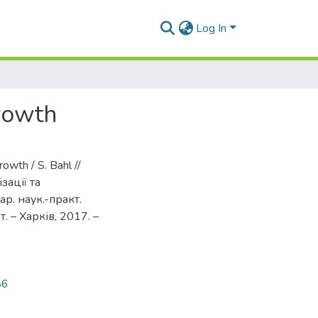
Log In
growth
rowth / S. Bahl //
зації та
ар. наук.-практ.
т. – Харків, 2017. –
86