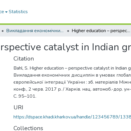
ce
Statistics
Викладання економічних дисциплін в умовах глобалізації та європейської інтеграції України
Higher education – perspective catalyst in Indian growth
rspective catalyst in Indian 
Citation
Bahl, S. Higher education – perspective catalyst in Indian g
Викладання економічних дисциплін в умовах глобалі
європейської інтеграції України : зб. матеріалів Міжн
конф., 2 черв. 2017 р. / Харків. нац. автомоб.-дор. ун-
С. 95–101.
URI
https://dspace.khadi.kharkov.ua/handle/123456789/133
Collections