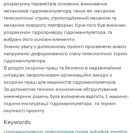
розрахунку параметрів основних виконавчих
механізмів гідроманіпулятора, таких як: механізм
телескопічної стріли, стрілопідйомний механізм та
механізм повороту платформи. Крім того був виконан
розрахунок гідроприводу гідроманіпулятора, та
вибрані його основні елементи.
Значну увагу у дипломному проекті присвячено аналіз
напружено-деформованого стану телескопічної стріли
гідроманіпулятора.
В розділі охорони праці та безпеки в надзвичайних
ситуаціях запропоновані організаційні заходи з
охорони праці для машиністів гідроманіпуляторів .
За допомогою техніко-економічне обґрунтування
інженерних рішень була визначена вартість 1 машино-
години експлуатації гідроманіпулятора , та термін
окупності проекту.
Keywords
гідроманіпулятор
,
телескопічна стріла
,
autodesk іnventor
,