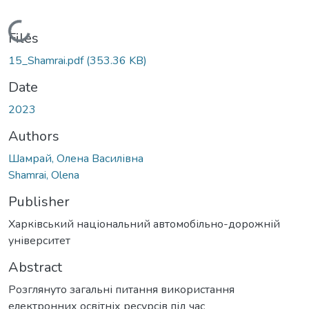
Loading...
Files
15_Shamrai.pdf
(353.36 KB)
Date
2023
Authors
Шамрай, Олена Василівна
Shamrai, Olena
Publisher
Харківський національний автомобільно-дорожній
університет
Abstract
Розглянуто загальні питання використання
електронних освітніх ресурсів під час