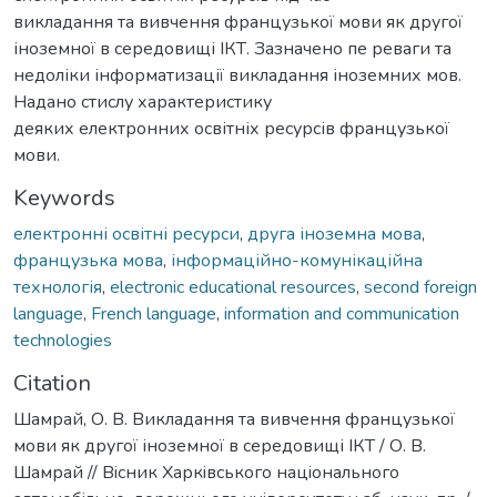
викладання та вивчення французької мови як другої
іноземної в середовищі ІКТ. Зазначено пе реваги та
недоліки інформатизації викладання іноземних мов.
Надано стислу характеристику
деяких електронних освітніх ресурсів французької
мови.
Keywords
електронні освітні ресурси
,
друга іноземна мова
,
французька мова
,
інформаційно-комунікаційна
технологія
,
electronic educational resources
,
second foreign
language
,
French language
,
information and communication
technologies
Citation
Шамрай, О. В. Викладання та вивчення французької
мови як другої іноземної в середовищі ІКТ / О. В.
Шамрай // Вiсник Харкiвського нацiонального