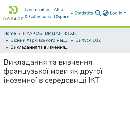
Communities
All of
Statistics
Log In
& Collections
DSpace
Home
НАУКОВІ ВИДАННЯ ХНАДУ
Вісник Харківського національного автомобільно-дорожнього університету / Вестник Харьковского национального автомобильно-дорожного университета
Випуск 102
Викладання та вивчення французької мови як другої іноземної в середовищі ІКТ
Викладання та вивчення
французької мови як другої
іноземної в середовищі ІКТ