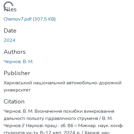
Loading...
Files
Chernov7.pdf
(307.5 KB)
Date
2024
Authors
Чернов, В. М.
Publisher
Харківський національний автомобільно-дорожній
університет
Citation
Чернов, В. М. Визначення похибки вимірювання
дальності польоту гідравлічного струменя / В. М.
Чернов // Наукові праці : зб. 86-ї Міжнар. наук. конф.
студентів ун-ту, 8–12 квіт. 2024 р. / Харків. нац.