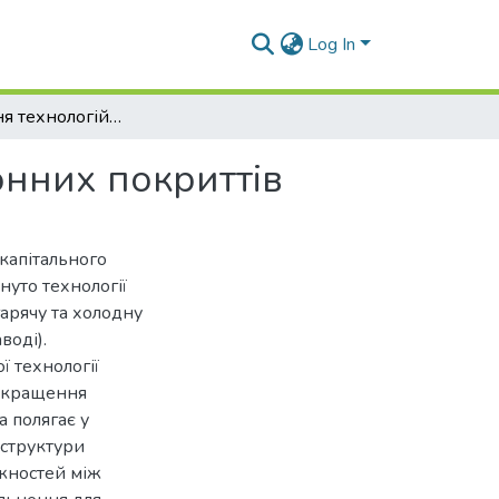
Log In
Дослідження технологій ремонту асфальтобетонних покриттів
нних покриттів
капітального
нуто технології
гарячу та холодну
воді).
ї технології
покращення
а полягає у
 структури
ежностей між