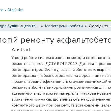
ce
Statistics
Кафедра будiвництва та експлуатацiї автомобiльних дорiг
Магістерські роботи
огій ремонту асфальтобето
Abstract
У ході роботи систематизовано методи поточного та 
ремонтів згідно з ДСТУ 8747:2017. Детально розгля
регенерації (ресайклінгу) асфальтобетонних шарів: 
регенерацію (як безпосередньо на дорозі, так і на за
Проаналізовано ефективність струменево-ін'єкційно
ремонту вибоїн та використання розчинників для 
адгезійних властивостей матеріалів. Наукова новизн
визначенні чинників, що впливають на формування
контактного шару при ремонті, та встановленні зал