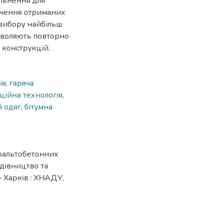
льнення для
ачення отриманих
 вибору найбільш
зволяють повторно
 конструкцій.
ія
,
гаряча
ційна технологія
,
 одяг
,
бітумна
сфальтобетонних
удівництво та
 Харків : ХНАДУ,