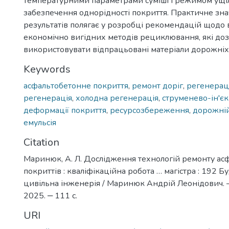
температурними параметрами суміші і режимом ущі
забезпечення однорідності покриття. Практичне зн
результатів полягає у розробці рекомендацій щодо
економічно вигідних методів рециклювання, які до
використовувати відпрацьовані матеріали дорожніх
Keywords
асфальтобетонне покриття
,
ремонт доріг
,
регенерац
регенерація
,
холодна регенерація
,
струменево-ін'єк
деформації покриття
,
ресурсозбереження
,
дорожній
емульсія
Citation
Маринюк, А. Л. Дослідження технологій ремонту а
покриттів : кваліфікаційна робота … магістра : 192 Б
цивільна інженерія / Маринюк Андрій Леонідович. –
2025. ‒ 111 c.
URI