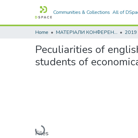
Communities & Collections
All of DSpa
Home
МАТЕРІАЛИ КОНФЕРЕНЦІЙ
2019
Peculiarities of engl
students of economica
Loading...
Files