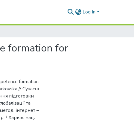
Log In
e formation for
ompetence formation
urkovska // Сучасні
ння підготовки
лобалізації та
-метод. інтернет –
. / Харків. нац.