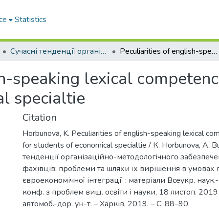
ce
Statistics
Сучасні тенденції організаційнометодологічного забезпечення підготовки фахівців: проблеми та шляхи їх вирішення в умовах глобалізації та євроекономічної інтеграції
Peculiarities of english-speaking lexical competence formation for students of economical specialtie
ish-speaking lexical competenc
l specialtie
Citation
Horbunova, K. Peculiarities of english-speaking lexical c
for students of economical specialtie / К. Horbunova, А. B
тенденції організаційно-методологічного забезпече
фахівців: проблеми та шляхи їх вирішення в умовах г
євроекономічної інтеграції : матеріали Всеукр. наук.
конф. з проблем вищ. освіти і науки, 18 листоп. 2019 р
автомоб.-дор. ун-т. – Харків, 2019. – С. 88–90.