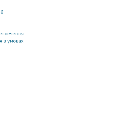
06
безпечення
я в умовах