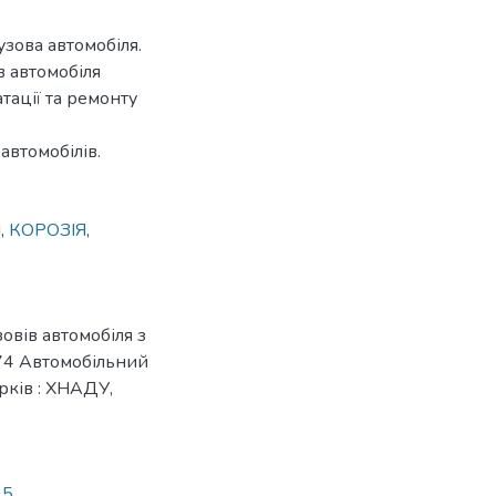
зова автомобіля.
в автомобіля
атації та ремонту
автомобілів.
Я
,
КОРОЗІЯ
,
овів автомобіля з
 274 Автомобільний
рків : ХНАДУ,
95