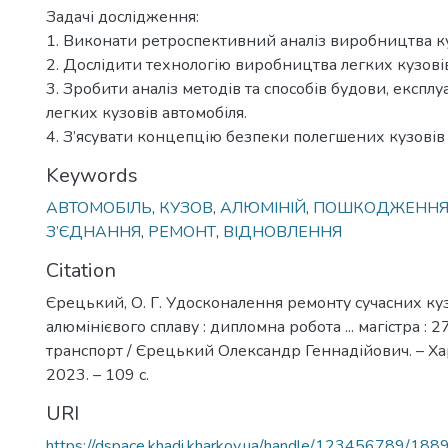
Задачі дослідження:
1. Виконати ретроспективний аналіз виробництва ку
2. Дослідити технологію виробництва легких кузові
3. Зробити аналіз методів та способів будови, експлу
легких кузовів автомобіля.
4. З’ясувати концепцію безпеки полегшених кузовів 
Keywords
АВТОМОБІЛЬ
,
КУЗОВ
,
АЛЮМІНІЙ
,
ПОШКОДЖЕНН
З’ЄДНАННЯ
,
РЕМОНТ
,
ВІДНОВЛЕННЯ
Citation
Єрецький, О. Г. Удосконалення ремонту сучасних куз
алюмінієвого сплаву : дипломна робота ... магістра :
транспорт / Єрецький Олександр Геннадійович. – Ха
2023. – 109 с.
URI
https://dspace.khadi.kharkov.ua/handle/123456789/188