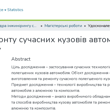
ce
Statistics
Кафедра інжинірингу систем автомобільного транспорту
Магістерські роботи
нту сучасних кузовів автом
у
Abstract
Ціль дослідження – застосування сучасних технологі
полегшених кузовів автомобіля. Об’єкт дослідження 
виготовлення та ремонту сучасного полегшеного куз
Предмет дослідження – технології виробництва та 
автомобіля з алюмінію та композитів.
Методи дослідження – аналіз виробничого обладнанн
та способів виробництва кузову автомобіля та ремон
алюмінію та композитів.