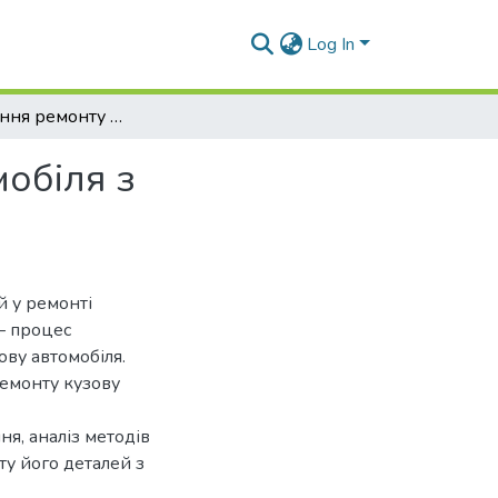
Log In
Удосконалення ремонту сучасних кузовів автомобіля з алюмінієвого сплаву
обіля з
й у ремонті
– процес
ову автомобіля.
ремонту кузову
я, аналіз методів
ту його деталей з