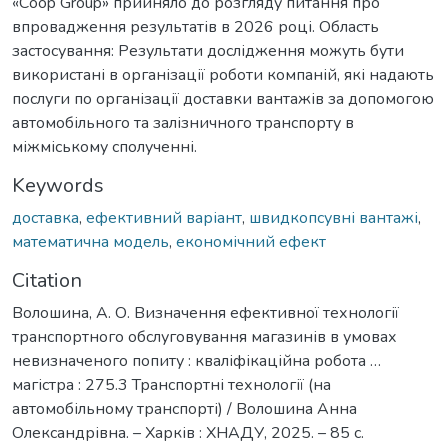
«Сoop Group» прийняло до розгляду питання про
впровадження результатів в 2026 році. Область
застосування: Результати дослідження можуть бути
використані в організації роботи компаній, які надають
послуги по організації доставки вантажів за допомогою
автомобільного та залізничного транспорту в
міжміському сполученні.
Keywords
доставка
,
ефективний варіант
,
швидкопсувні вантажі
,
математична модель
,
економічний ефект
Citation
Волошина, А. О. Визначення ефективної технології
транспортного обслуговування магазинів в умовах
невизначеного попиту : кваліфікаційна робота …
магістра : 275.3 Транспортні технології (на
автомобільному транспорті) / Волошина Анна
Олександрівна. – Харків : ХНАДУ, 2025. – 85 с.