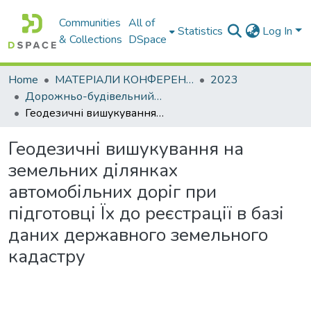
Communities
All of
Statistics
Log In
& Collections
DSpace
Home
МАТЕРІАЛИ КОНФЕРЕНЦІЙ
2023
Дорожньо-будівельний комплекс: проблеми, перспективи, інновації
Геодезичні вишукування на земельних ділянках автомобільних доріг при підготовці Їх до реєстрації в базі даних державного земельного кадастру
Геодезичні вишукування на
земельних ділянках
автомобільних доріг при
підготовці Їх до реєстрації в базі
даних державного земельного
кадастру