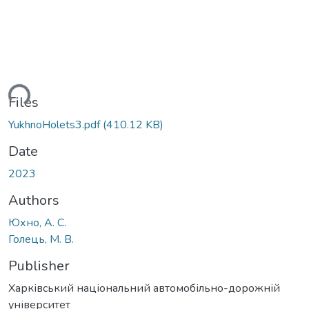
ding...
Files
YukhnoHolets3.pdf
(410.12 KB)
Date
2023
Authors
Юхно, А. С.
Голець, М. В.
Publisher
Харківський національний автомобільно-дорожній
університет