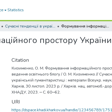
ce
Statistics
Сучасні тенденції в українській гуманітаристиці
Формування інформаційного простору України: ведення освітнього блогу
ційного простору України
Citation
Кизименко, О. М. Формування інформаційного прост
ведення освітнього блогу / О. М. Кизименко // Сучасн
українській гуманітаристиці : матеріали Всеукр. наук.
Харків, 30 листоп. 2023 р. / Харків. нац. автомоб.-дор.
ХНАДУ, 2023. ‒ С. 60‒62.
URI
https://dspace.khadi.kharkov.ua/handle/123456789/175