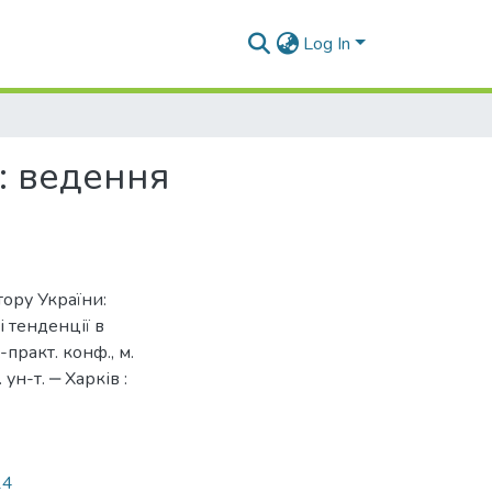
Log In
: ведення
ору України:
і тенденції в
-практ. конф., м.
 ун-т. ‒ Харків :
14