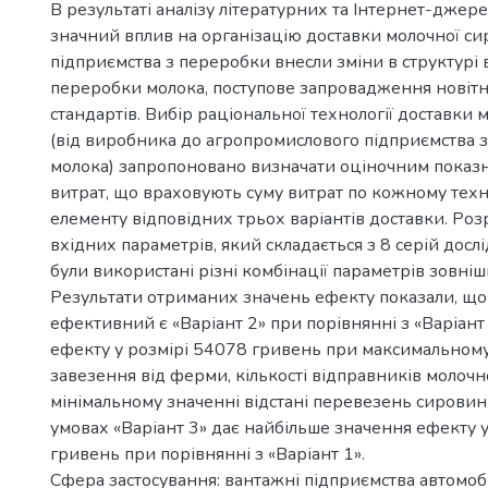
В результаті аналізу літературних та Інтернет-джер
значний вплив на організацію доставки молочної с
підприємства з переробки внесли зміни в структурі
переробки молока, поступове запровадження новітн
стандартів. Вибір раціональної технології доставки
(від виробника до агропромислового підприємства 
молока) запропоновано визначати оціночним показ
витрат, що враховують суму витрат по кожному тех
елементу відповідних трьох варіантів доставки. Ро
вхідних параметрів, який складається з 8 серій досл
були використані різні комбінації параметрів зовніш
Результати отриманих значень ефекту показали, що
ефективний є «Варіант 2» при порівнянні з «Варіант
ефекту у розмірі 54078 гривень при максимальному
завезення від ферми, кількості відправників молочн
мінімальному значенні відстані перевезень сировин
умовах «Варіант 3» дає найбільше значення ефекту 
гривень при порівнянні з «Варіант 1».
Сфера застосування: вантажні підприємства автомоб