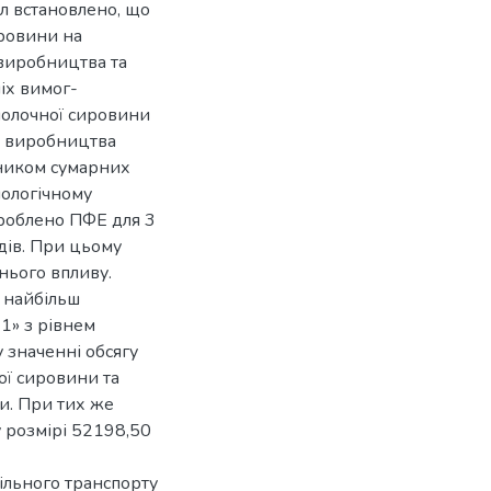
ел встановлено, що
ировини на
 виробництва та
іх вимог-
 молочної сировини
з виробництва
ником сумарних
нологічному
зроблено ПФЕ для 3
ідів. При цьому
нього впливу.
 найбільш
 1» з рівнем
 значенні обсягу
ої сировини та
и. При тих же
у розмірі 52198,50
ільного транспорту