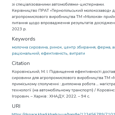
зі спеціалізованими автомобілями-цистернами.
Керівництво ПРАТ «Тернопільський молокозавод» д
агропромислового виробництва ТМ «Молокія» прийн
питання щодо впровадження результатів дослідженн
2023 р.
Keywords
молочна сировина
,
ринок
,
центр збирання
,
ферма
,
а
раціональний
,
ефективність
,
витрати
Citation
Коровінський, М. І. Підвищення ефективності доста
сировини для агропромислового виробництва ТМ «М
приміському сполученні : дипломна робота ... магістр
технології (на автомобільному транспорті) / Корові
Ігорович. – Харків : ХНАДУ, 2022. – 94 с.
URI
https://dspace.khadi.kharkov.ua/handle/123456789/710