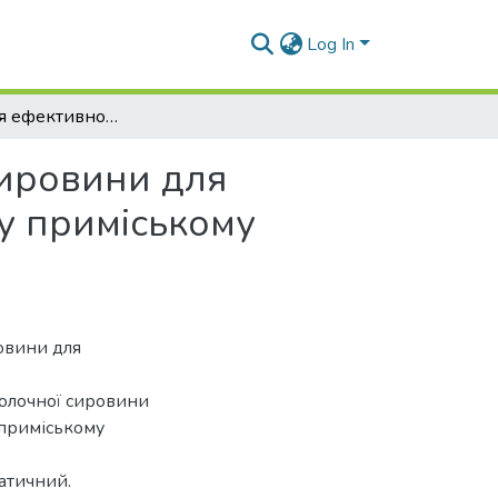
Log In
Підвищення ефективності доставки молочної сировини для агропромислового виробництва ТМ «Молокія» у приміському сполученні
сировини для
у приміському
овини для
олочної сировини
 приміському
атичний.