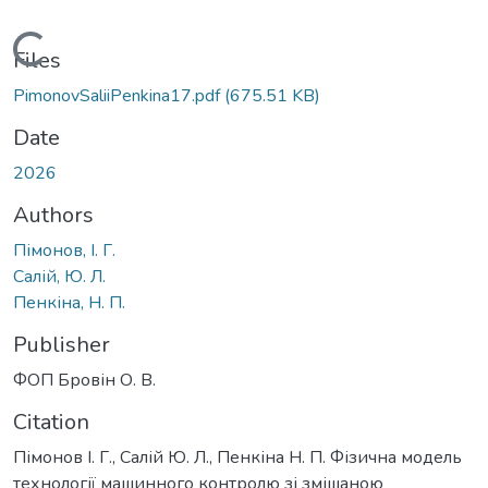
Loading...
Files
PimonovSaliiPenkina17.pdf
(675.51 KB)
Date
2026
Authors
Пімонов, І. Г.
Салій, Ю. Л.
Пенкіна, Н. П.
Publisher
ФОП Бровін О. В.
Citation
Пімонов І. Г., Салій Ю. Л., Пенкіна Н. П. Фізична модель
технології машинного контролю зі змішаною