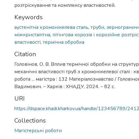
розтріскування та комплексу властивостей.
Keywords
аустенітна хромонікелева сталь
,
труби
,
зернограничн
міжкристалітна
,
пітінгова корозія і корозійне розтрі
властивості
,
термічна обробка
Citation
Головінов, О. В. Вплив термічної обробки на структур
механічні властивості труб з хромонікелевої сталі : к
робота ... магістра : 132 Матеріалознавство / Голові
Вадимович. – Харків : ХНАДУ, 2024. – 82 с.
URI
https://dspace.khadi.kharkov.ua/handle/123456789/241
Collections
Магістерські роботи