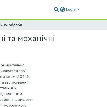
Log In
Вплив термічної обробки на структуру, корозійні та механічні властивості труб з хромонікелевої сталі
і та механічні
периментально
ьковуглецевої
ї азотом (304LN),
та застосуванні
сталічних
з підвищеним
 зерен, підвищення
ії, корозійного