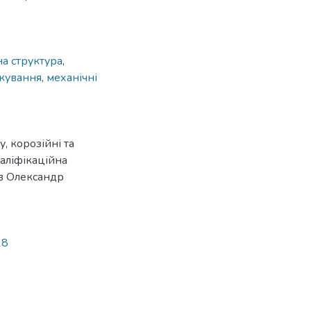
а структура
,
скування
,
механічні
у, корозійні та
валіфікаційна
нов Олександр
28