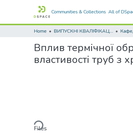
Communities & Collections
All of DSpa
Home
ВИПУСКНІ КВАЛІФІКАЦІЙНІ РОБОТИ
Вплив термічної обр
властивості труб з х
Loading...
Files