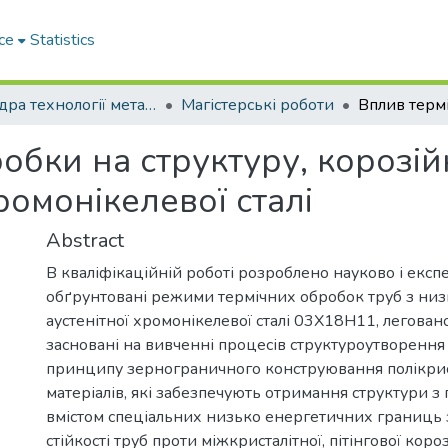
ce
Statistics
Кафедра технології металів та матеріалознавства
Магістерські роботи
обки на структуру, корозійн
ромонікелевої сталі
Abstract
В кваліфікаційній роботі розроблено науково і екс
обґрунтовані режими термічних обробок труб з низ
аустенітної хромонікелевої сталі 03Х18Н11, леговано
засновані на вивченні процесів структуроутворення 
принципу зернограничного конструювання полікри
матеріалів, які забезпечують отримання структури 
вмістом спеціальних низько енергетичних границь
стійкості труб проти міжкристалітної, пітінгової короз