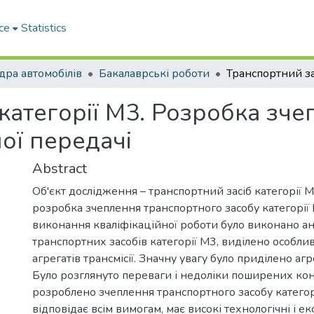
ce
Statistics
ра автомобілів
Бакалаврські роботи
категорії М3. Розробка зче
ої передачі
Abstract
Об'єкт дослідження – транспортний засіб категорії М
розробка зчеплення транспортного засобу категорії 
виконання кваліфікаційної роботи було виконано ан
транспортних засобів категорії М3, виділено особли
агрегатів трансмісії. Значну увагу було приділено аг
Було розглянуто переваги і недоліки поширених кон
розроблено зчеплення транспортного засобу категор
відповідає всім вимогам, має високі технологічні і ек