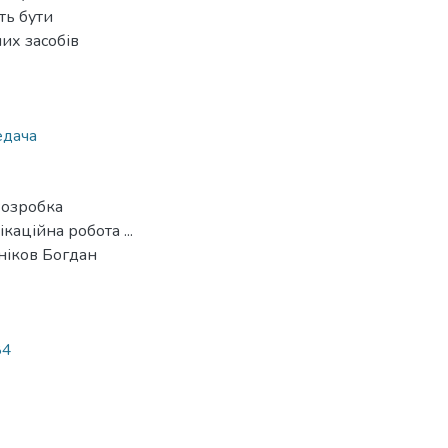
ть бути
их засобів
едача
Розробка
каційна робота ...
ніков Богдан
84