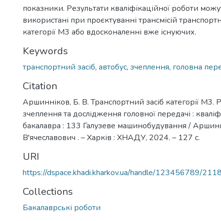
показники. Результати кваліфікаційної роботи можу
використані при проєктуванні трансмісій транспортн
категорії М3 або вдосконаленні вже існуючих.
Keywords
транспортний засіб
,
автобус
,
зчеплення
,
головна пер
Citation
Аршинніков, Б. В. Транспортний засіб категорії М3. 
зчеплення та дослідження головної передачі : кваліфі
бакалавра : 133 Галузеве машинобудування / Аршин
В'ячеславович . – Харків : ХНАДУ, 2024. – 127 с.
URI
https://dspace.khadi.kharkov.ua/handle/123456789/211
Collections
Бакалаврські роботи