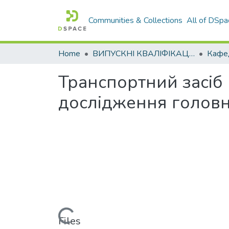
Communities & Collections
All of DSpa
Home
ВИПУСКНІ КВАЛІФІКАЦІЙНІ РОБОТИ
Кафед
Транспортний засіб 
дослідження головн
Loading...
Files