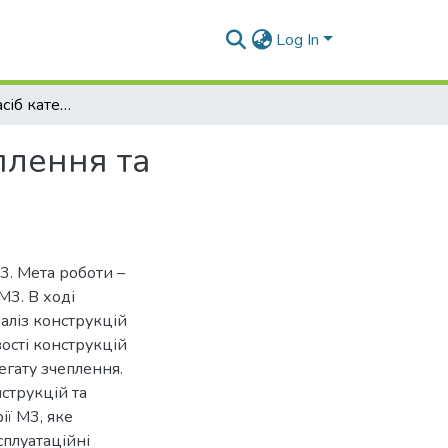
Log In
Транспортний засіб категорії М3. Розробка зчеплення та дослідження головної передачі
плення та
3. Мета роботи –
М3. В ході
аліз конструкцій
вості конструкцій
регату зчеплення.
струкцій та
ії М3, яке
сплуатаційні