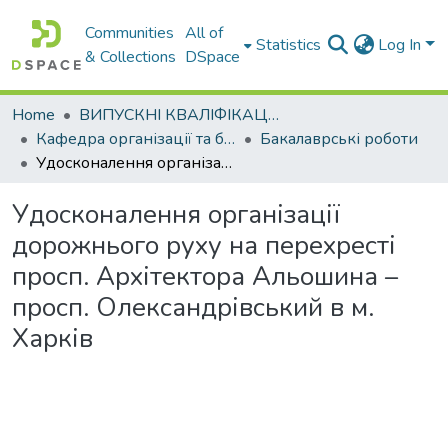
Communities
All of
Statistics
Log In
& Collections
DSpace
Home
ВИПУСКНІ КВАЛІФІКАЦІЙНІ РОБОТИ
Кафедра організації та безпеки дорожнього руху
Бакалаврські роботи
Удосконалення організації дорожнього руху на перехресті просп. Архітектора Альошина – просп. Олександрівський в м. Харків
Удосконалення організації
дорожнього руху на перехресті
просп. Архітектора Альошина –
просп. Олександрівський в м.
Харків