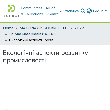
Communities
All of
Statistics
Log In
& Collections
DSpace
Home
МАТЕРІАЛИ КОНФЕРЕНЦІЙ
2022
Збірка матеріалів 84-ї міжнародної студентської наукової конференції Харківського національного автомобільно-дорожнього університету. Секція кафедри екології
Екологічні аспекти розвитку промисловості
Екологічні аспекти розвитку
промисловості