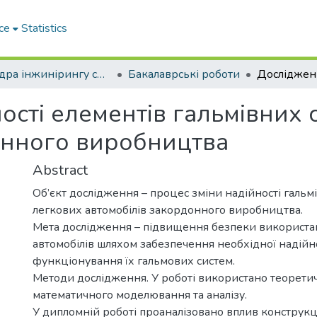
ce
Statistics
Кафедра інжинірингу систем автомобільного транспорту
Бакалаврські роботи
ості елементів гальмівних 
онного виробництва
Abstract
Об’єкт дослідження – процес зміни надійності гальм
легкових автомобілів закордонного виробництва.
Мета дослідження – підвищення безпеки використа
автомобілів шляхом забезпечення необхідної надійн
функціонування їх гальмових систем.
Методи дослідження. У роботі використано теорети
математичного моделювання та аналізу.
У дипломній роботі проаналізовано вплив конструк