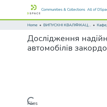
Communities & Collections
All of DSpa
Home
ВИПУСКНІ КВАЛІФІКАЦІЙНІ РОБОТИ
Дослідження надійн
автомобілів закорд
Loading...
Files