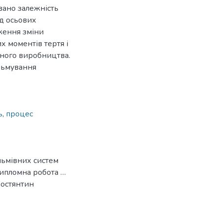
овано залежність
ід осьових
ження зміни
х моментів тертя і
нного виробництва.
льмування
ь
,
процес
альмівних систем
дипломна робота …
Костянтин