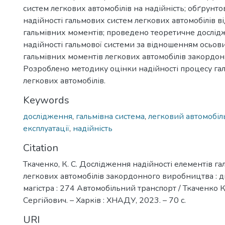
систем легкових автомобілів на надійність; обґрунт
надійності гальмових систем легкових автомобілів в
гальмівних моментів; проведено теоретичне дослід
надійності гальмової системи за відношенням осьови
гальмівних моментів легкових автомобілів закордо
Розроблено методику оцінки надійності процесу га
легкових автомобілів.
Keywords
дослідження
,
гальмівна система
,
легковий автомобіл
експлуатації
,
надійність
Citation
Ткаченко, К. С. Дослідження надійності елементів г
легкових автомобілів закордонного виробництва : 
магістра : 274 Автомобільний транспорт / Ткаченко 
Сергійович. – Харків : ХНАДУ, 2023. – 70 с.
URI