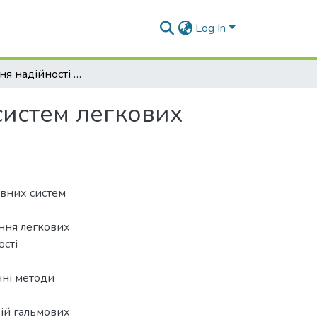
Log In
Дослідження надійності елементів гальмівних систем легкових автомобілів закордонного виробництва
систем легкових
івних систем
ння легкових
ості
чні методи
цій гальмових