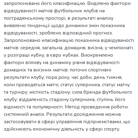
запропоновано його класифікацію. Виділено фактори
відвідуваності матчів футбольних клубів на
пострадянському просторі, в результаті аналізу
виявлено тенденції щодо динаміки змін показника
відвідуваності, зроблено відповідний прогноз.
Запропоновано класифікацію показника відвідуваності
матчів: середня, загальна, домашня, виїзна, у чемпіонаті,
у розіграші кубку, в євро кубках. Виокремлено
фактори впливу на динаміку рівня відвідуваності
домашніх та виїзних матчів: поточні спортивні
результати клубу; пора року, час доби, день тижня,
коли проводяться матчі; статус суперника, статус матчу
та турніру; місткість стадіону; сила бренда футбольного
клубу; віддаленість стадіону суперника, ступінь його
відомості та популярності. Метод проведення роботи:
системний аналіз. Результати дослідження можна
застосовувати в сфері управління підприємствами, що
здійснюють економічну діяльність у сфері спорту.