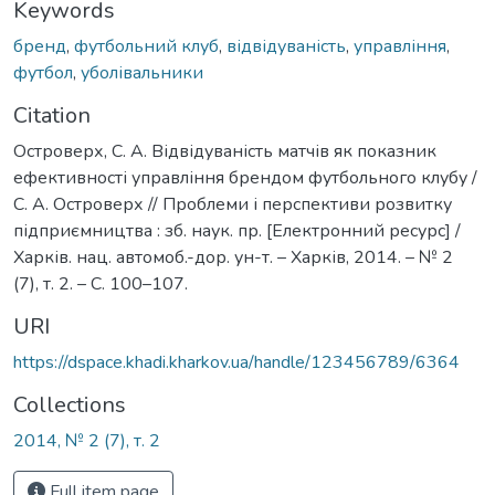
Keywords
бренд
,
футбольний клуб
,
відвідуваність
,
управління
,
футбол
,
уболівальники
Citation
Островерх, С. А. Відвідуваність матчів як показник
ефективності управління брендом футбольного клубу /
С. А. Островерх // Проблеми і перспективи розвитку
підприємництва : зб. наук. пр. [Електронний ресурс] /
Харків. нац. автомоб.-дор. ун-т. – Харків, 2014. – № 2
(7), т. 2. – С. 100–107.
URI
https://dspace.khadi.kharkov.ua/handle/123456789/6364
Collections
2014, № 2 (7), т. 2
Full item page