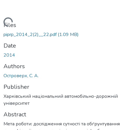
ding...
Files
piprp_2014_2(2)__22.pdf
(1.09 MB)
Date
2014
Authors
Островерх, С. А.
Publisher
Харківський національний автомобільно-дорожній
університет
Abstract
Мета роботи: дослідження сутності та обґрунтування