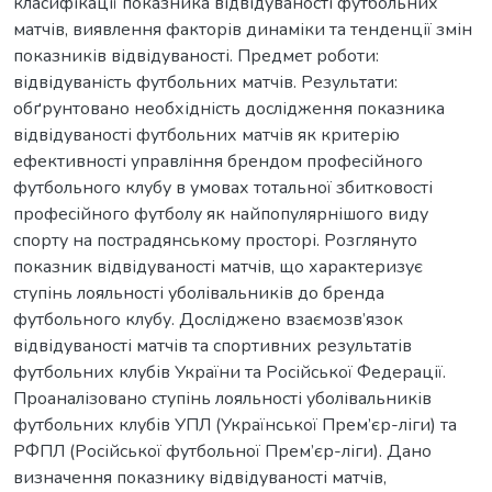
класифікації показника відвідуваності футбольних
матчів, виявлення факторів динаміки та тенденції змін
показників відвідуваності. Предмет роботи:
відвідуваність футбольних матчів. Результати:
обґрунтовано необхідність дослідження показника
відвідуваності футбольних матчів як критерію
ефективності управління брендом професійного
футбольного клубу в умовах тотальної збитковості
професійного футболу як найпопулярнішого виду
спорту на пострадянському просторі. Розглянуто
показник відвідуваності матчів, що характеризує
ступінь лояльності уболівальників до бренда
футбольного клубу. Досліджено взаємозв’язок
відвідуваності матчів та спортивних результатів
футбольних клубів України та Російської Федерації.
Проаналізовано ступінь лояльності уболівальників
футбольних клубів УПЛ (Української Прем’єр-ліги) та
РФПЛ (Російської футбольної Прем’єр-ліги). Дано
визначення показнику відвідуваності матчів,